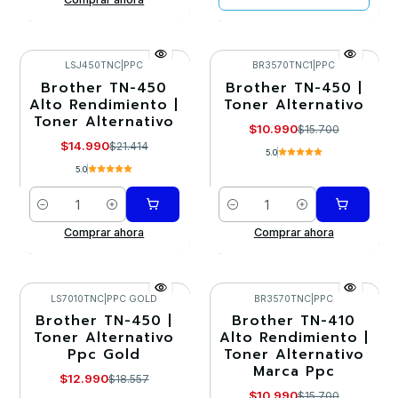
LSJ450TNC
|
PPC
BR3570TNC1
|
PPC
Brother TN-450
Brother TN-450 |
-30%
-30%
Alto Rendimiento |
Toner Alternativo
Toner Alternativo
$10.990
$15.700
$14.990
$21.414
5.0
5.0
Cantidad
Cantidad
Comprar ahora
Comprar ahora
LS7010TNC
|
PPC GOLD
BR3570TNC
|
PPC
Brother TN-450 |
Brother TN-410
-30%
-30%
Toner Alternativo
Alto Rendimiento |
Ppc Gold
Toner Alternativo
Marca Ppc
$12.990
$18.557
$10.990
$15.700