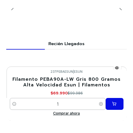
Recién Llegados
237PEBAESUN
|
ESUN
Filamento PEBA90A-LW Gris 800 Gramos
-30%
Alta Velocidad Esun | Filamentos
$69.990
$99.986
Cantidad
Comprar ahora