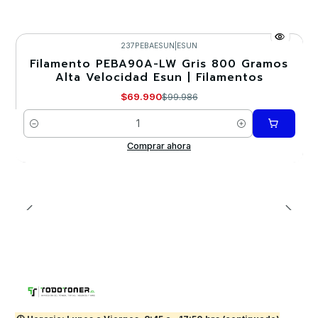
237PEBAESUN
|
ESUN
Filamento PEBA90A-LW Gris 800 Gramos
-30%
Alta Velocidad Esun | Filamentos
$69.990
$99.986
Cantidad
Comprar ahora