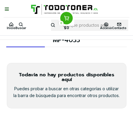
Puedes Elegir: Comprar en
Tienda
·
Despacho
a Todo Chile · Retiro en
Tienda en
24 Horas
0
Inicio
Toner y tambor
Toner Alternativo
RICOH
Equipos RICOH
$0
Inicio
Buscar
Acceso
Contacto
MP-4055
MP-4055
Todavía no hay productos disponibles
aquí
Puedes probar a buscar en otras categorías o utilizar
la barra de búsqueda para encontrar otros productos.