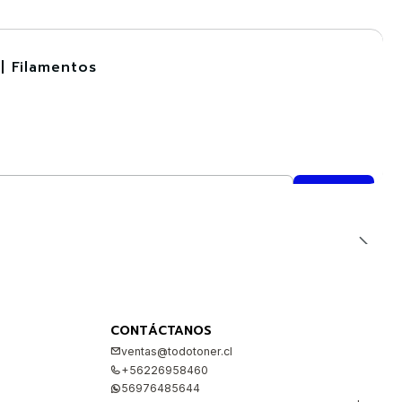
| Filamentos
CONTÁCTANOS
ventas@todotoner.cl
+56226958460
56976485644