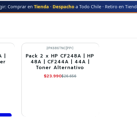
gir: Comprar en
Tienda
·
Despacho
a Todo Chile · Retiro en Tien
CF248A
2PK686TNC
|
PPC
 |
Pack 2 x HP CF248A | HP
-10%
er
48A | CF244A | 44A |
Toner Alternativo
Agotado
$23.990
$26.656
VER DETALLES