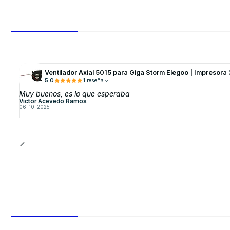
Ventilador Axial 5015 para Giga Storm Elegoo | Impresora
5.0
1 reseña
Muy buenos, es lo que esperaba
Victor Acevedo Ramos
06-10-2025