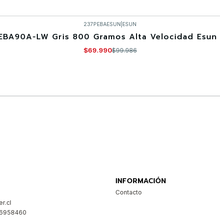
237PEBAESUN
|
ESUN
EBA90A-LW Gris 800 Gramos Alta Velocidad Esun 
$69.990
$99.986
Comprar ahora
INFORMACIÓN
Contacto
r.cl
26958460