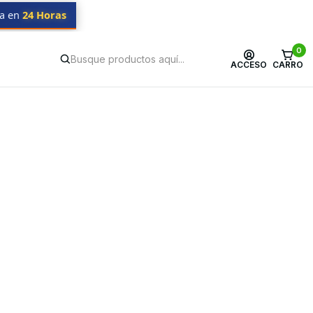
da en
24 Horas
0
ACCESO
CARRO