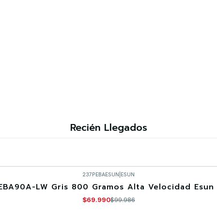
Recién Llegados
237PEBAESUN
|
ESUN
EBA90A-LW Gris 800 Gramos Alta Velocidad Esun 
$69.990
$99.986