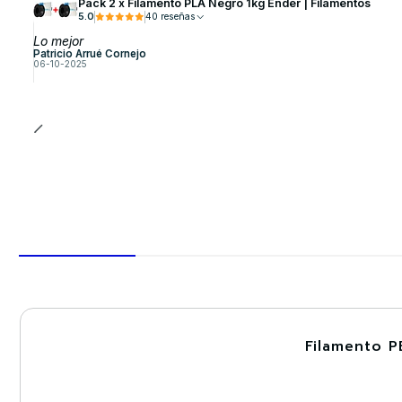
Pack 2 x Filamento PLA Negro 1kg Ender | Filamentos
5.0
40 reseñas
Lo mejor
Patricio Arrué Cornejo
06-10-2025
Filamento P
-30%