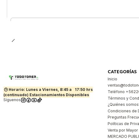
Cantidad
CATEGORÍAS
Inicio
ventas@todotone
🕒 Horario: Lunes a Viernes, 8:45 a
17:50 hrs
Teléfono +562
(continuado) Estacionamientos Disponibles
Términos y Cond
Síguenos
¿Quiénes somos
Condiciones de 
Preguntas Frecu
Políticas de Priv
Venta por Mayor
MERCADO PUBL