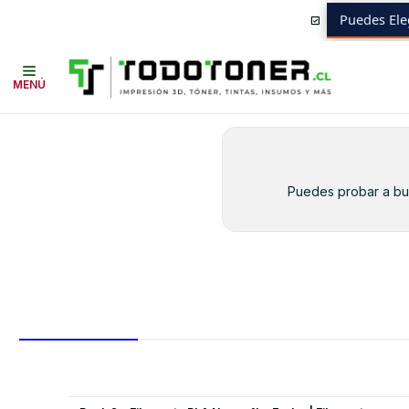
Puedes Ele
Inicio
Toner y tambor
Toner Alternativo
BROTHER
Insumos BROT
MENÚ
Puedes probar a bus