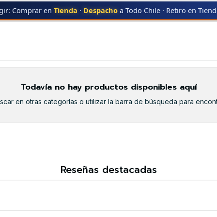
gir: Comprar en
Tienda
·
Despacho
a Todo Chile · Retiro en Tien
HER
TN-780
TN-780
Todavía no hay productos disponibles aquí
car en otras categorías o utilizar la barra de búsqueda para encont
Reseñas destacadas