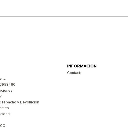
Comprar ahora
INFORMACIÓN
Contacto
r.cl
26958460
iciones
?
Despacho y Devolución
entes
acidad
ICO