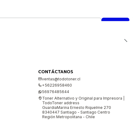
CONTÁCTANOS
ventas@todotoner.cl
+56226958460
56976485644
Toner Alternativo y Original para Impresora |
TodoToner address
GuardiaMarina Ernesto Riquelme 270
8340447 Santiago - Santiago Centro
Región Metropolitana - Chile