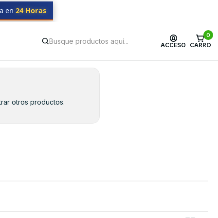
da en
24 Horas
0
ACCESO
CARRO
rar otros productos.