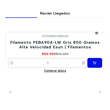
Recién Llegados
237PEBAESUN
|
ESUN
Filamento PEBA90A-LW Gris 800 Gramos
-30%
Alta Velocidad Esun | Filamentos
Nuevo
$69.990
$99.986
Cantidad
Comprar ahora