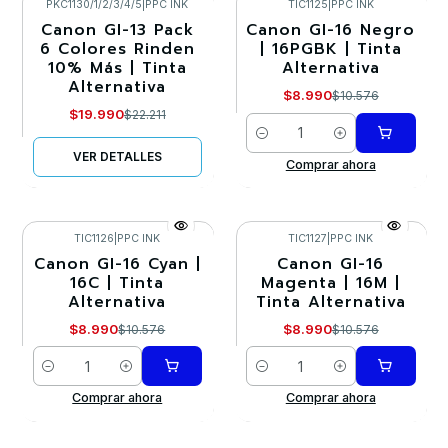
PKC1130/1/2/3/4/5
|
PPC INK
TIC1125
|
PPC INK
Canon GI-13 Pack
Canon GI-16 Negro
-10%
-15%
6 Colores Rinden
| 16PGBK | Tinta
10% Más | Tinta
Alternativa
Agotado
Alternativa
$8.990
$10.576
$19.990
$22.211
Cantidad
VER DETALLES
Comprar ahora
TIC1126
|
PPC INK
TIC1127
|
PPC INK
Canon GI-16 Cyan |
Canon GI-16
-15%
-15%
16C | Tinta
Magenta | 16M |
Alternativa
Tinta Alternativa
$8.990
$8.990
$10.576
$10.576
Cantidad
Cantidad
Comprar ahora
Comprar ahora