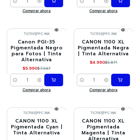
Cantidad
Cantidad
Comprar ahora
Comprar ahora
TIC1141
|
PPC INK
TIC1159
|
PPC INK
Canon PGI-35
CANON 1100 XL
-15%
-15%
Pigmentada Negro
Pigmentada Negra
para Fotos | Tinta
| Tinta Alternativa
Alternativa
$4.990
$5.871
$5.990
$7.047
Cantidad
Cantidad
Comprar ahora
Comprar ahora
TIC1160
|
PPC INK
TIC1161
|
PPC INK
CANON 1100 XL
CANON 1100 XL
-15%
-15%
Pigmentada Cyan |
Pigmentada
Tinta Alternativa
Magenta | Tinta
Alternativa