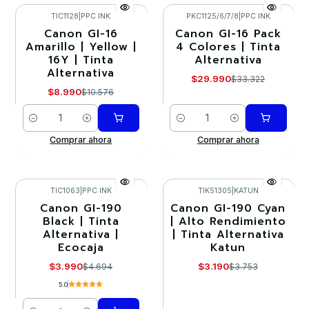
TIC1128
|
PPC INK
PKC1125/6/7/8
|
PPC INK
Canon GI-16
Canon GI-16 Pack
-15%
-10%
Amarillo | Yellow |
4 Colores | Tinta
16Y | Tinta
Alternativa
Alternativa
$29.990
$33.322
$8.990
$10.576
Cantidad
Cantidad
Comprar ahora
Comprar ahora
TIC1063
|
PPC INK
TIK51305
|
KATUN
Canon GI-190
Canon GI-190 Cyan
-15%
-15%
Black | Tinta
| Alto Rendimiento
Alternativa |
| Tinta Alternativa
Agotado
Ecocaja
Katun
$3.990
$3.190
$4.694
$3.753
5.0