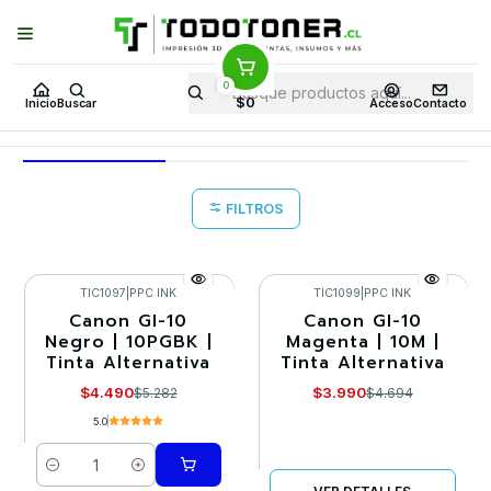
Puedes Elegir: Comprar en
Tienda
·
Despacho
a Todo Chile · Retiro en
Tienda en
24 Horas
0
Inicio
Tintas para impresoras
Tinta Alternativa
CANON
$0
Inicio
Buscar
Acceso
Contacto
CANON
FILTROS
TIC1097
|
PPC INK
TIC1099
|
PPC INK
Canon GI-10
Canon GI-10
-15%
-15%
Negro | 10PGBK |
Magenta | 10M |
Tinta Alternativa
Tinta Alternativa
Agotado
$4.490
$3.990
$5.282
$4.694
5.0
Cantidad