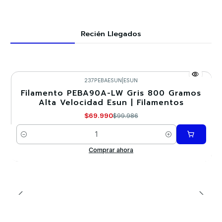
Recién Llegados
237PEBAESUN
|
ESUN
Filamento PEBA90A-LW Gris 800 Gramos
-30%
Alta Velocidad Esun | Filamentos
$69.990
$99.986
Cantidad
Comprar ahora