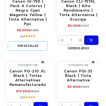
Canon GI-190 |
Canon CLI-151XL
-10%
-15%
Pack 4 Colores |
Black | Alto
Negro Cyan
Rendimiento |
Agotado
Magenta Yellow |
Tinta Alternativa |
Tinta Alternativa |
Ecocaja
Ppc
$5.990
$7.047
$8.990
$9.989
5.0
Cantidad
VER DETALLES
Comprar ahora
TIC1129
|
PPC INK
TIC1140
|
PPC INK
Canon PG-210 XL
Canon PGI-35
-15%
-15%
Black | Tintas
Black | Tinta
Alternativas
Alternativa
Remanufacturado
$3.990
$4.694
$15.990
$18.812
5.0