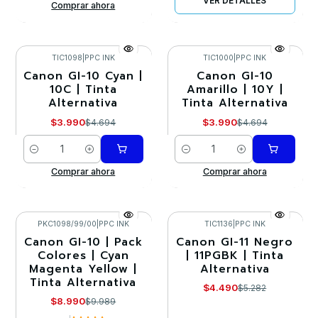
VER DETALLES
Comprar ahora
TIC1098
|
PPC INK
TIC1000
|
PPC INK
Canon GI-10 Cyan |
Canon GI-10
-15%
-15%
10C | Tinta
Amarillo | 10Y |
Alternativa
Tinta Alternativa
$3.990
$3.990
$4.694
$4.694
Cantidad
Cantidad
Comprar ahora
Comprar ahora
PKC1098/99/00
|
PPC INK
TIC1136
|
PPC INK
Canon GI-10 | Pack
Canon GI-11 Negro
-10%
-15%
Colores | Cyan
| 11PGBK | Tinta
Magenta Yellow |
Alternativa
Tinta Alternativa
$4.490
$5.282
$8.990
$9.989