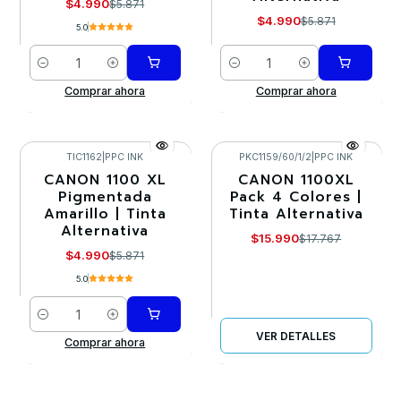
$4.990
$5.871
$4.990
$5.871
5.0
Cantidad
Cantidad
Comprar ahora
Comprar ahora
TIC1162
|
PPC INK
PKC1159/60/1/2
|
PPC INK
CANON 1100 XL
CANON 1100XL
-15%
-10%
Pigmentada
Pack 4 Colores |
Amarillo | Tinta
Tinta Alternativa
Agotado
Alternativa
$15.990
$17.767
$4.990
$5.871
5.0
Cantidad
VER DETALLES
Comprar ahora