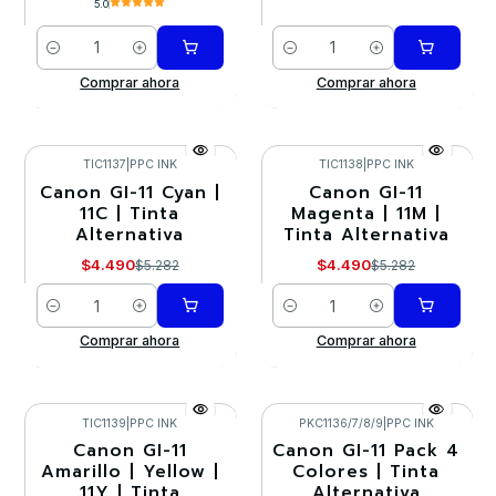
5.0
Cantidad
Cantidad
Comprar ahora
Comprar ahora
TIC1137
|
PPC INK
TIC1138
|
PPC INK
Canon GI-11 Cyan |
Canon GI-11
-15%
-15%
11C | Tinta
Magenta | 11M |
Alternativa
Tinta Alternativa
$4.490
$4.490
$5.282
$5.282
Cantidad
Cantidad
Comprar ahora
Comprar ahora
TIC1139
|
PPC INK
PKC1136/7/8/9
|
PPC INK
Canon GI-11
Canon GI-11 Pack 4
-15%
-10%
Amarillo | Yellow |
Colores | Tinta
11Y | Tinta
Alternativa
Agotado