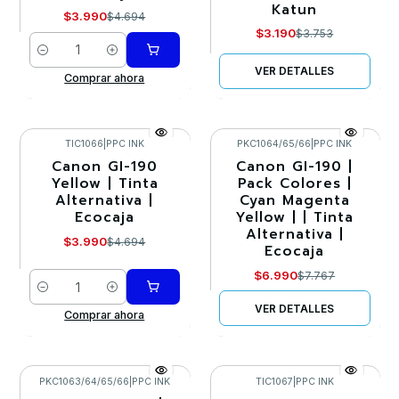
Katun
$3.990
$4.694
$3.190
$3.753
Cantidad
VER DETALLES
Comprar ahora
TIC1066
|
PPC INK
PKC1064/65/66
|
PPC INK
Canon GI-190
Canon GI-190 |
-15%
-10%
Yellow | Tinta
Pack Colores |
Alternativa |
Cyan Magenta
Agotado
Ecocaja
Yellow | | Tinta
Alternativa |
$3.990
$4.694
Ecocaja
$6.990
$7.767
Cantidad
VER DETALLES
Comprar ahora
PKC1063/64/65/66
|
PPC INK
TIC1067
|
PPC INK