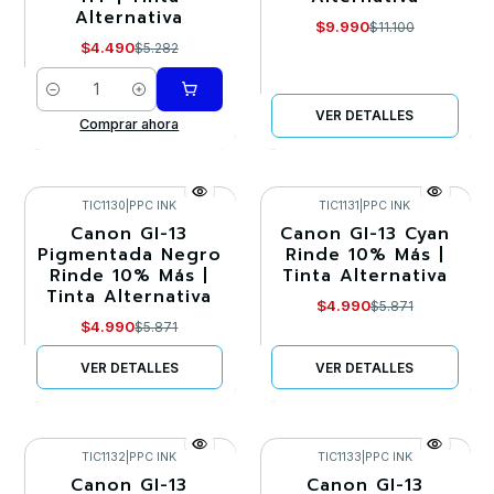
Alternativa
$9.990
$11.100
$4.490
$5.282
Cantidad
VER DETALLES
Comprar ahora
TIC1130
|
PPC INK
TIC1131
|
PPC INK
Canon GI-13
Canon GI-13 Cyan
-15%
-15%
Pigmentada Negro
Rinde 10% Más |
Rinde 10% Más |
Tinta Alternativa
Agotado
Agotado
Tinta Alternativa
$4.990
$5.871
$4.990
$5.871
VER DETALLES
VER DETALLES
TIC1132
|
PPC INK
TIC1133
|
PPC INK
Canon GI-13
Canon GI-13
-15%
-15%