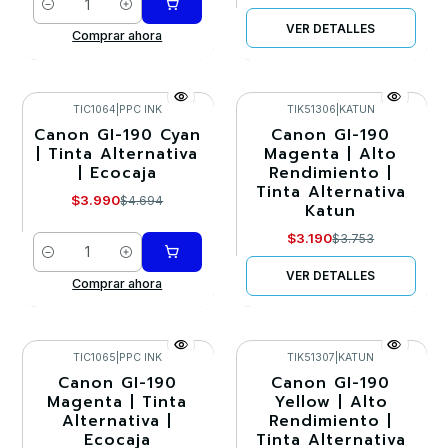
Cantidad
VER DETALLES
Comprar ahora
TIC1064
|
PPC INK
TIK51306
|
KATUN
Canon GI-190 Cyan
Canon GI-190
-15%
-15%
| Tinta Alternativa
Magenta | Alto
| Ecocaja
Rendimiento |
Agotado
Tinta Alternativa
$3.990
$4.694
Katun
$3.190
$3.753
Cantidad
VER DETALLES
Comprar ahora
TIC1065
|
PPC INK
TIK51307
|
KATUN
Canon GI-190
Canon GI-190
-15%
-15%
Magenta | Tinta
Yellow | Alto
Alternativa |
Rendimiento |
Agotado
Ecocaja
Tinta Alternativa