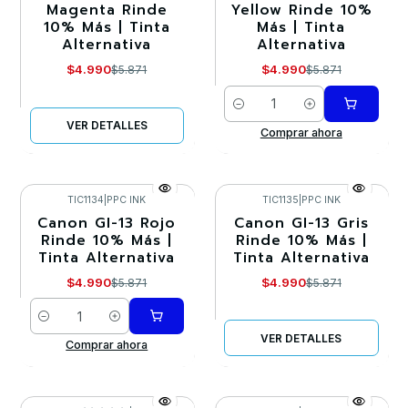
Magenta Rinde
Yellow Rinde 10%
10% Más | Tinta
Más | Tinta
Agotado
Alternativa
Alternativa
$4.990
$4.990
$5.871
$5.871
Cantidad
VER DETALLES
Comprar ahora
TIC1134
|
PPC INK
TIC1135
|
PPC INK
Canon GI-13 Rojo
Canon GI-13 Gris
-15%
-15%
Rinde 10% Más |
Rinde 10% Más |
Tinta Alternativa
Tinta Alternativa
Agotado
$4.990
$4.990
$5.871
$5.871
Cantidad
VER DETALLES
Comprar ahora