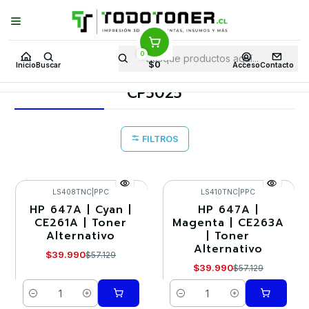
Puedes Elegir: Comprar en
Tienda
·
Despacho
a Todo Chile · Retiro en
Tienda en
24 Horas
0
Inicio
Toner y tambor
Toner Alternativo
HP
Equipos HP
$0
Inicio
Buscar
Acceso
Contacto
CP5025
CP5025
FILTROS
LS408TNC
|
PPC
LS410TNC
|
PPC
HP 647A | Cyan |
HP 647A |
-30%
-30%
CE261A | Toner
Magenta | CE263A
Alternativo
| Toner
Alternativo
$39.990
$57.129
$39.990
$57.129
Cantidad
Cantidad