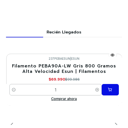
Recién Llegados
237PEBAESUN
|
ESUN
Filamento PEBA90A-LW Gris 800 Gramos
-30%
Alta Velocidad Esun | Filamentos
$69.990
$99.986
Cantidad
Comprar ahora