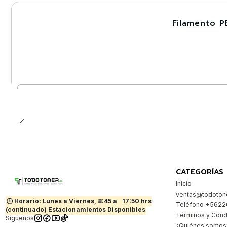
Filamento P
-30%
Cantidad
CATEGORÍAS
Inicio
ventas@todotone
🕒 Horario: Lunes a Viernes, 8:45 a
17:50 hrs
Teléfono +562
(continuado) Estacionamientos Disponibles
Términos y Cond
Síguenos
¿Quiénes somos