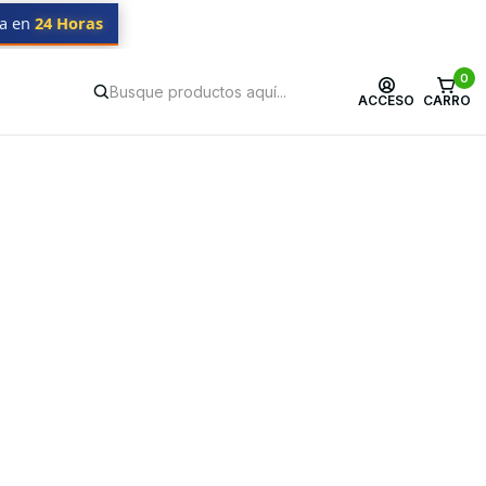
da en
24 Horas
0
ACCESO
CARRO