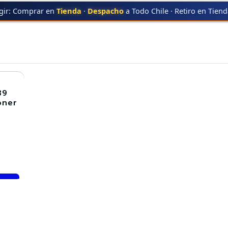
gir: Comprar en
Tienda
·
Despacho
a Todo Chile · Retiro en Tien
06R02739
106R02739
39
oner