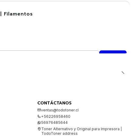
| Filamentos
CONTÁCTANOS
ventas@todotoner.cl
+56226958460
56976485644
Toner Alternativo y Original para Impresora |
TodoToner address