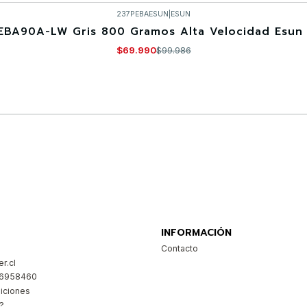
237PEBAESUN
|
ESUN
EBA90A-LW Gris 800 Gramos Alta Velocidad Esun 
$69.990
$99.986
Comprar ahora
INFORMACIÓN
Contacto
r.cl
26958460
iciones
?