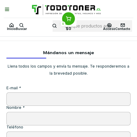
Puedes Elegir: Comprar en
Tienda
·
Despacho
a Todo Chile · Retiro en
Tienda en
24 Horas
0
Inicio
Contacto
$0
Inicio
Buscar
Acceso
Contacto
Mándanos un mensaje
Llena todos los campos y envía tu mensaje. Te responderemos a
la brevedad posible.
E-mail
*
Nombre
*
Teléfono