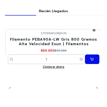
Recién Llegados
237PEBAESUN
|
ESUN
Filamento PEBA90A-LW Gris 800 Gramos
-30%
Alta Velocidad Esun | Filamentos
$69.990
$99.986
Cantidad
Comprar ahora