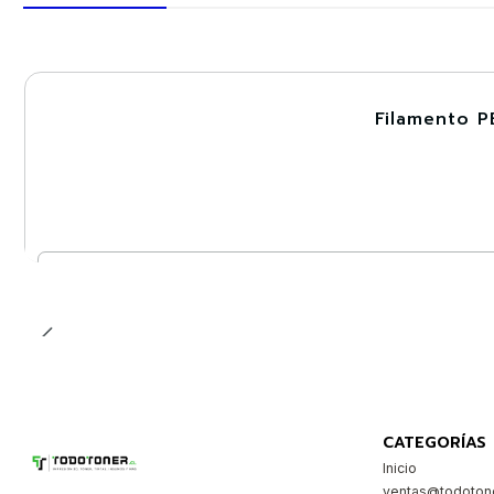
Filamento P
-30%
Cantidad
CATEGORÍAS
Inicio
ventas@todotone