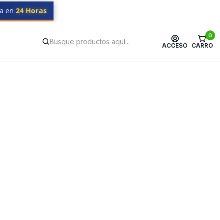
da en
24 Horas
0
ACCESO
CARRO