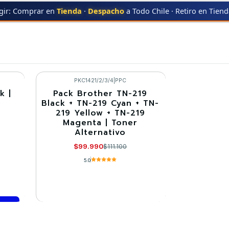
gir: Comprar en
Tienda
·
Despacho
a Todo Chile · Retiro en Tien
HER
TN-219 BLACK
TN-219 BLACK
PKC1421/2/3/4
|
PPC
k |
Pack Brother TN-219
-10%
Black + TN-219 Cyan + TN-
219 Yellow + TN-219
Agotado
Magenta | Toner
Alternativo
$99.990
$111.100
5.0
VER DETALLES