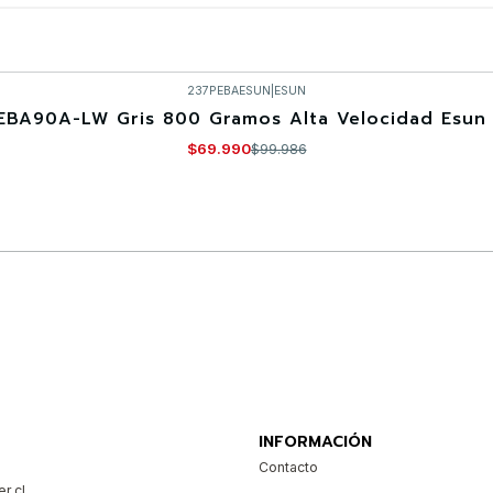
237PEBAESUN
|
ESUN
EBA90A-LW Gris 800 Gramos Alta Velocidad Esun 
$69.990
$99.986
Comprar ahora
INFORMACIÓN
Contacto
r.cl