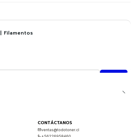
| Filamentos
CONTÁCTANOS
ventas@todotoner.cl
+56226958460