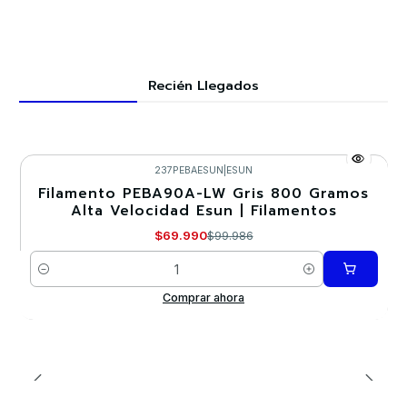
Recién Llegados
237PEBAESUN
|
ESUN
Filamento PEBA90A-LW Gris 800 Gramos
-30%
Alta Velocidad Esun | Filamentos
$69.990
$99.986
Cantidad
Comprar ahora