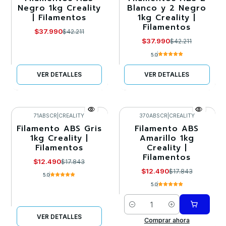
Negro 1kg Creality
Blanco y 2 Negro
Agotado
Agotado
| Filamentos
1kg Creality |
Filamentos
$37.990
$42.211
$37.990
$42.211
5.0
VER DETALLES
VER DETALLES
71ABSCR
|
CREALITY
370ABSCR
|
CREALITY
Filamento ABS Gris
Filamento ABS
-30%
-30%
1kg Creality |
Amarillo 1kg
Filamentos
Creality |
Agotado
Filamentos
$12.490
$17.843
$12.490
$17.843
5.0
5.0
Cantidad
VER DETALLES
Comprar ahora