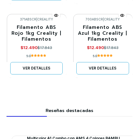
371ABSCR
|
CREALITY
700ABSCR
|
CREALITY
Filamento ABS
Filamento ABS
-30%
-30%
Rojo 1kg Creality |
Azul 1kg Creality |
Filamentos
Filamentos
Agotado
Llega el 30/08/2026
$12.490
$12.490
$17.843
$17.843
5.0
5.0
VER DETALLES
VER DETALLES
Reseñas destacadas
Multicolor A1 Combo con AMS 4 Colores BAMBU