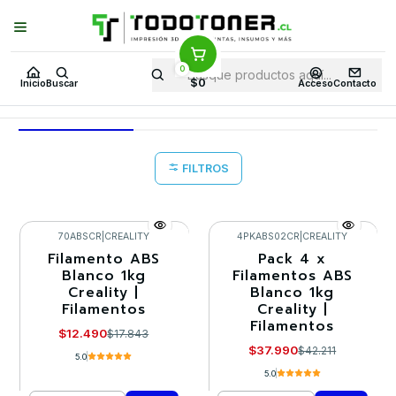
Puedes Elegir: Comprar en
Tienda
·
Despacho
a Todo Chile · Retiro en
Tienda en
24 Horas
0
Inicio
Todo 3D
FILAMENTOS
TODO ABS
ABS
CREALITY
$0
Inicio
Buscar
Acceso
Contacto
CREALITY
FILTROS
70ABSCR
|
CREALITY
4PKABS02CR
|
CREALITY
Filamento ABS
Pack 4 x
-30%
-10%
Blanco 1kg
Filamentos ABS
Creality |
Blanco 1kg
Filamentos
Creality |
Filamentos
$12.490
$17.843
$37.990
$42.211
5.0
5.0