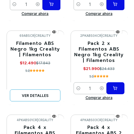
Cantidad
Cantidad
Comprar ahora
Comprar ahora
69ABSCR
|
CREALITY
2PKABS04CR
|
CREALITY
Filamento ABS
Pack 2 x
-30%
-10%
Negro 1kg Creality
Filamentos ABS
| Filamentos
Negro 1kg Creality
Agotado
| Filamentos
$12.490
$17.843
$21.990
$24.433
5.0
5.0
Cantidad
VER DETALLES
Comprar ahora
4PKABS01CR
|
CREALITY
4PKABS03CR
|
CREALITY
Pack 4 x
Pack 4 x
-10%
-10%
Filamentos ABS
Filamentos ABS 2