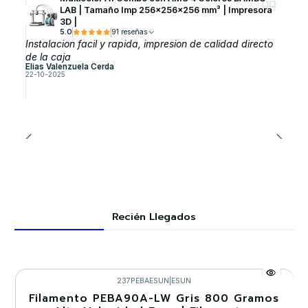
LAB | Tamaño Imp 256×256×256 mm³ | Impresora
3D |
5.0
91 reseñas
Instalacion facil y rapida, impresion de calidad directo
de la caja
Elias Valenzuela Cerda
22-10-2025
Recién Llegados
237PEBAESUN
|
ESUN
Filamento PEBA90A-LW Gris 800 Gramos
-30%