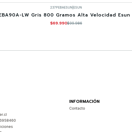
237PEBAESUN
|
ESUN
EBA90A-LW Gris 800 Gramos Alta Velocidad Esun 
$69.990
$99.986
Comprar ahora
INFORMACIÓN
Contacto
r.cl
26958460
iciones