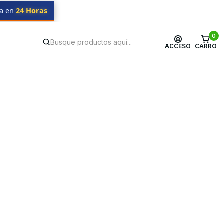
da en
24 Horas
0
ACCESO
CARRO