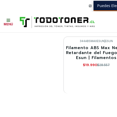
Puedes Ele
Inicio
Todo 3D
FILAMENTOS
TODO ABS
ABS CONTRA FUEGO RE
MENÚ
344ABSMAXESUN
|
ESUN
Filamento ABS Max N
-30%
Retardante del Fuego
Esun | Filamentos
Llega el 30/08/2026
$19.990
$28.557
VER DETALLES