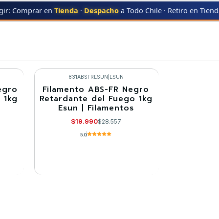
gir: Comprar en
Tienda
·
Despacho
a Todo Chile · Retiro en Tien
TARDANTE
ESUN
ESUN
831ABSFRESUN
|
ESUN
egro
Filamento ABS-FR Negro
-30%
 1kg
Retardante del Fuego 1kg
Esun | Filamentos
Llega el 30/08/2026
$19.990
$28.557
5.0
VER DETALLES