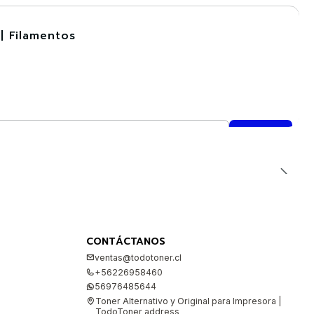
| Filamentos
CONTÁCTANOS
ventas@todotoner.cl
+56226958460
56976485644
Toner Alternativo y Original para Impresora |
TodoToner address