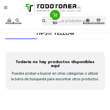
Puedes Elegir: Comprar en
Tienda
·
Despacho
a Todo Chile · Retiro en
Tienda en
24 Horas
0
Inicio
Toner y tambor
Toner Alternativo
BROTHER
$0
Inicio
Buscar
Acceso
Contacto
Insumos BROTHER
TN-311 YELLOW
TN-311 YELLOW
Todavía no hay productos disponibles
aquí
Puedes probar a buscar en otras categorías o utilizar
la barra de búsqueda para encontrar otros productos.