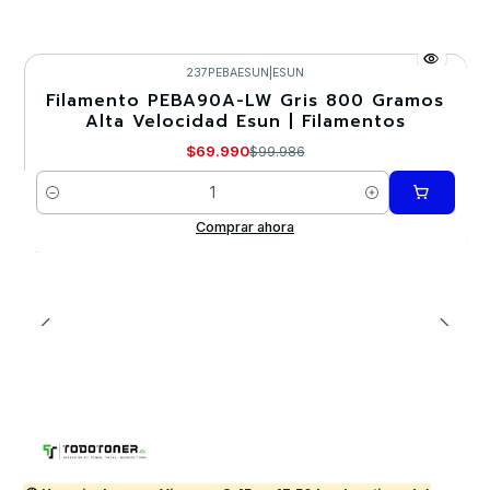
237PEBAESUN
|
ESUN
Filamento PEBA90A-LW Gris 800 Gramos
-30%
Alta Velocidad Esun | Filamentos
$69.990
$99.986
Cantidad
Comprar ahora