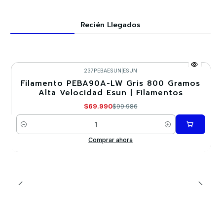
Recién Llegados
237PEBAESUN
|
ESUN
Filamento PEBA90A-LW Gris 800 Gramos
-30%
Alta Velocidad Esun | Filamentos
Nuevo
$69.990
$99.986
Cantidad
Comprar ahora