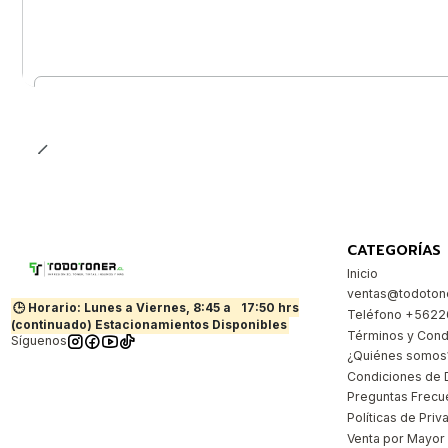
Cantidad
CATEGORÍAS
Inicio
ventas@todotone
🕒 Horario: Lunes a Viernes, 8:45 a
17:50 hrs
Teléfono +562
(continuado) Estacionamientos Disponibles
Términos y Cond
Síguenos
¿Quiénes somos
Condiciones de 
Preguntas Frecu
Políticas de Priv
Venta por Mayor