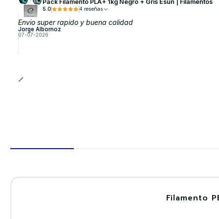
Pack Filamento PLA+ 1kg Negro + Gris Esun | Filamentos
5.0
4 reseñas
Envio super rapido y buena calidad
Jorge Albornoz
07-07-2026
Filamento P
-30%