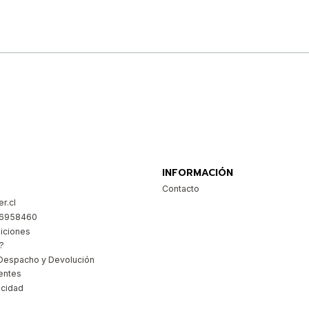
Comprar ahora
INFORMACIÓN
Contacto
r.cl
26958460
iciones
?
Despacho y Devolución
entes
acidad