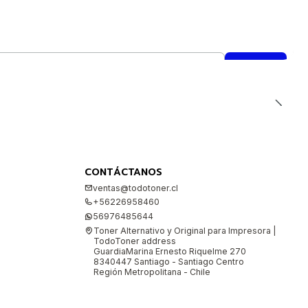
CONTÁCTANOS
ventas@todotoner.cl
+56226958460
56976485644
Toner Alternativo y Original para Impresora |
TodoToner address
GuardiaMarina Ernesto Riquelme 270
8340447 Santiago - Santiago Centro
Región Metropolitana - Chile