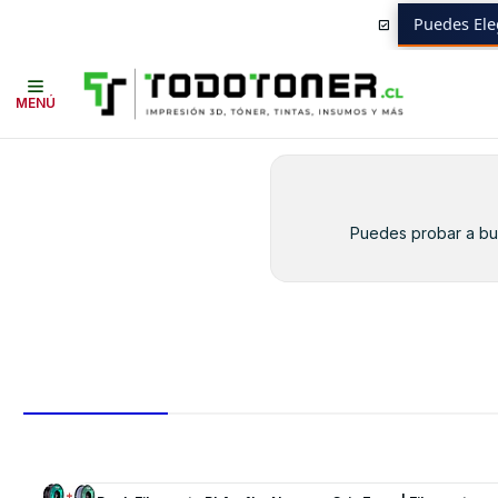
Puedes Ele
Inicio
Toner y tambor
Toner Original
RICOH
Equipos RICOH
MP-5
MENÚ
Puedes probar a bus