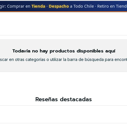
gir: Comprar en
Tienda
·
Despacho
a Todo Chile · Retiro en Tien
627
MP-5627
Todavía no hay productos disponibles aquí
car en otras categorías o utilizar la barra de búsqueda para encont
Reseñas destacadas