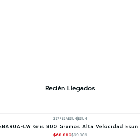
Recién Llegados
237PEBAESUN
|
ESUN
EBA90A-LW Gris 800 Gramos Alta Velocidad Esun 
$69.990
$99.986