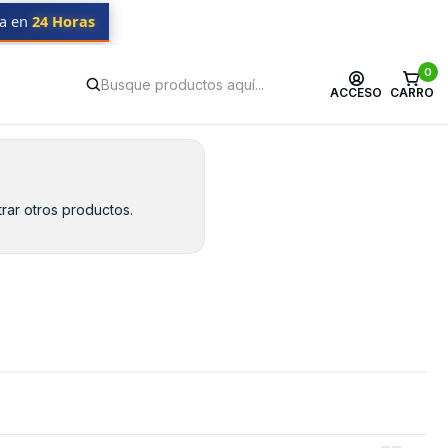
da en
24 Horas
0
ACCESO
CARRO
rar otros productos.