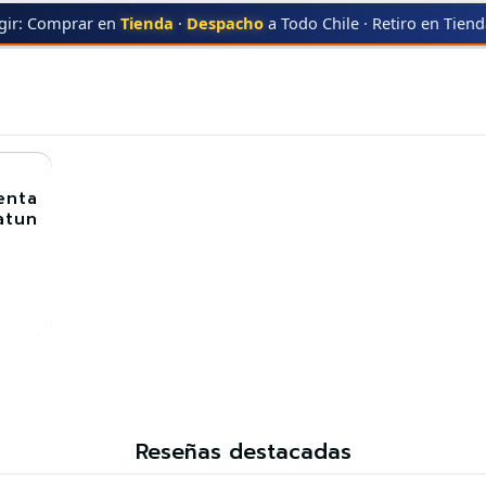
gir: Comprar en
Tienda
·
Despacho
a Todo Chile · Retiro en Tien
P-C4502 MAGENTA
MP-C4502 MAGENTA
enta
atun
Reseñas destacadas