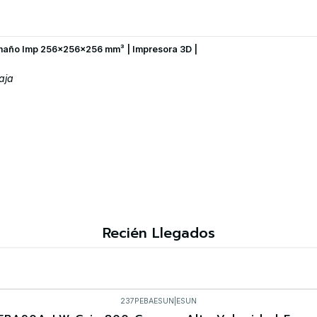
maño Imp 256×256×256 mm³ | Impresora 3D |
aja
Recién Llegados
237PEBAESUN
|
ESUN