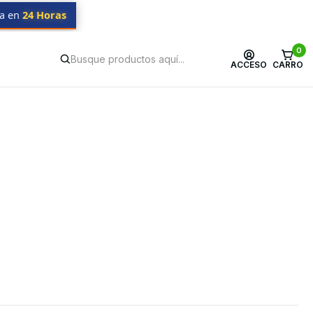
da en
24 Horas
0
ACCESO
CARRO