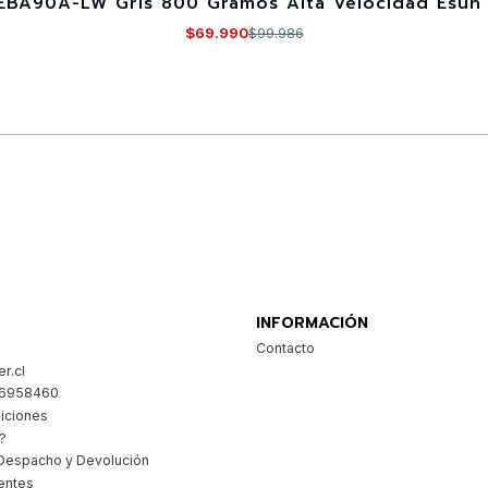
EBA90A-LW Gris 800 Gramos Alta Velocidad Esun 
$69.990
$99.986
Comprar ahora
INFORMACIÓN
Contacto
r.cl
26958460
iciones
?
Despacho y Devolución
entes