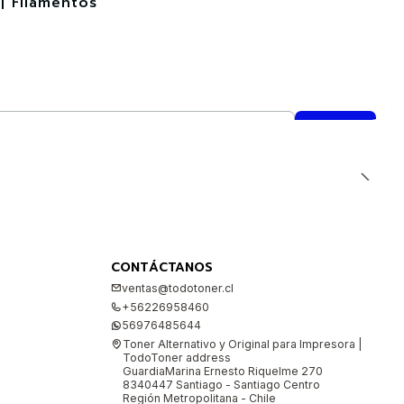
| Filamentos
CONTÁCTANOS
ventas@todotoner.cl
+56226958460
56976485644
Toner Alternativo y Original para Impresora |
TodoToner address
GuardiaMarina Ernesto Riquelme 270
8340447 Santiago - Santiago Centro
Región Metropolitana - Chile