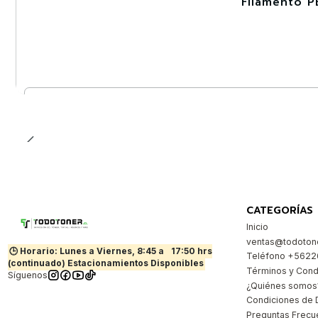
Filamento P
-30%
Nuevo
Cantidad
CATEGORÍAS
Inicio
ventas@todotone
🕒 Horario: Lunes a Viernes, 8:45 a
17:50 hrs
Teléfono +562
(continuado) Estacionamientos Disponibles
Términos y Cond
Síguenos
¿Quiénes somos
Condiciones de 
Preguntas Frecu