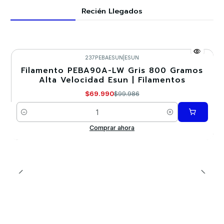
Recién Llegados
237PEBAESUN
|
ESUN
Filamento PEBA90A-LW Gris 800 Gramos
-30%
Alta Velocidad Esun | Filamentos
$69.990
$99.986
Cantidad
Comprar ahora