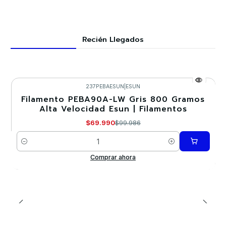
Recién Llegados
237PEBAESUN
|
ESUN
Filamento PEBA90A-LW Gris 800 Gramos
-30%
Alta Velocidad Esun | Filamentos
Nuevo
$69.990
$99.986
Cantidad
Comprar ahora