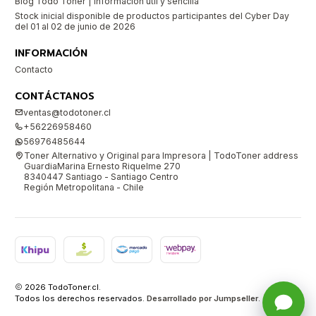
Blog Todo Toner | Información útil y sencilla
Stock inicial disponible de productos participantes del Cyber Day
del 01 al 02 de junio de 2026
INFORMACIÓN
Contacto
CONTÁCTANOS
ventas@todotoner.cl
+56226958460
56976485644
Toner Alternativo y Original para Impresora | TodoToner address
GuardiaMarina Ernesto Riquelme 270
8340447 Santiago - Santiago Centro
Región Metropolitana - Chile
2026 TodoToner.cl.
Todos los derechos reservados.
Desarrollado por Jumpseller
.