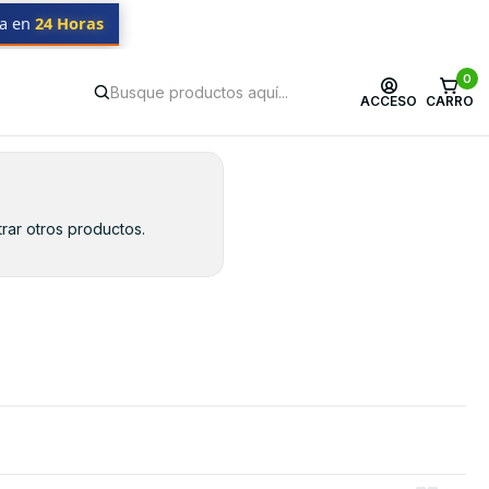
da en
24 Horas
0
ACCESO
CARRO
rar otros productos.