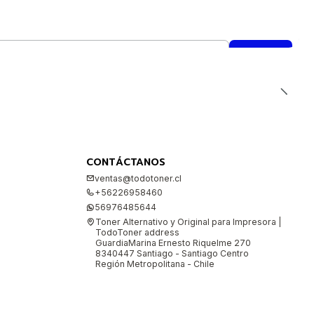
CONTÁCTANOS
ventas@todotoner.cl
+56226958460
56976485644
Toner Alternativo y Original para Impresora |
TodoToner address
GuardiaMarina Ernesto Riquelme 270
8340447 Santiago - Santiago Centro
Región Metropolitana - Chile