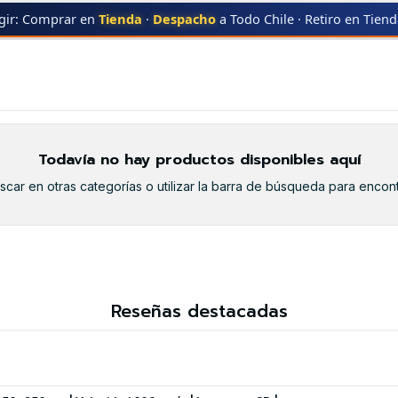
gir: Comprar en
Tienda
·
Despacho
a Todo Chile · Retiro en Tien
UNG
SCL-480
SCL-480
Todavía no hay productos disponibles aquí
car en otras categorías o utilizar la barra de búsqueda para encont
Reseñas destacadas