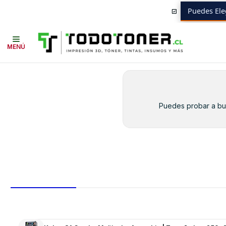
Puedes Ele
Inicio
Toner y tambor
Toner Alternativo
SAMSUNG
Equipos SAMS
MENÚ
Puedes probar a bus