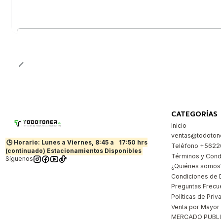
Cantidad
CATEGORÍAS
Inicio
ventas@todotone
🕒 Horario: Lunes a Viernes, 8:45 a
17:50 hrs
Teléfono +562
(continuado) Estacionamientos Disponibles
Términos y Cond
Síguenos
¿Quiénes somos
Condiciones de 
Preguntas Frecu
Políticas de Priv
Venta por Mayor
MERCADO PUBL