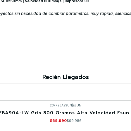
250x250mm | Velocidad 600mm/s | Impresora 3D |
ectos sin necesidad de cambiar parámetros. muy rápida, silenciosa
Recién Llegados
237PEBAESUN
|
ESUN
EBA90A-LW Gris 800 Gramos Alta Velocidad Esun 
$69.990
$99.986