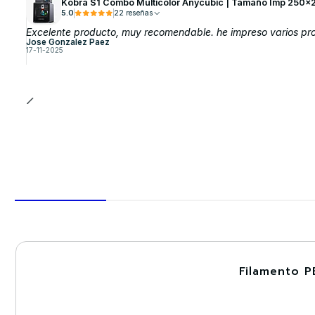
Kobra S1 Combo Multicolor Anycubic | Tamaño Imp 250x
5.0
22 reseñas
Excelente producto, muy recomendable. he impreso varios proy
Jose Gonzalez Paez
17-11-2025
Filamento P
-30%
Nuevo