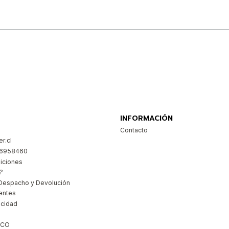
Comprar ahora
INFORMACIÓN
Contacto
r.cl
26958460
iciones
?
Despacho y Devolución
entes
acidad
ICO