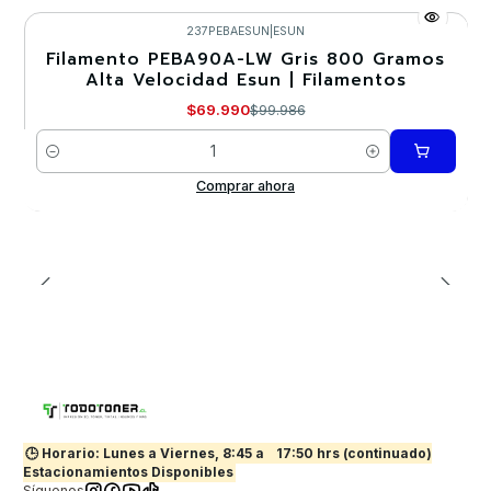
237PEBAESUN
|
ESUN
Filamento PEBA90A-LW Gris 800 Gramos
-30%
Alta Velocidad Esun | Filamentos
$69.990
$99.986
Cantidad
Comprar ahora
🕒 Horario: Lunes a Viernes, 8:45 a
17:50 hrs (continuado)
Estacionamientos Disponibles
Síguenos