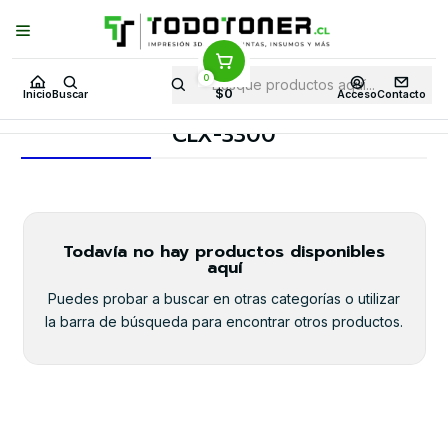
Puedes Elegir: Comprar en
Tienda
·
Despacho
a Todo Chile · Retiro en
Tienda en
24 Horas
0
Inicio
Toner y tambor
Toner Alternativo
SAMSUNG
$0
Inicio
Buscar
Acceso
Contacto
Equipos SAMSUNG
CLX-3300
CLX-3300
Todavía no hay productos disponibles
aquí
Puedes probar a buscar en otras categorías o utilizar
la barra de búsqueda para encontrar otros productos.