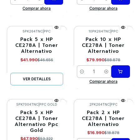
Cantidad
Cantidad
Comprar ahora
Comprar ahora
5PK264TNC
|
PPC
10PK264TNC
|
PPC
Pack 5 x HP
Pack 10 x HP
-10%
-10%
CE278A | Toner
CE278A | Toner
Alternativo
Alternativo
Agotado
$41.990
$79.990
$46.656
$88.878
Cantidad
VER DETALLES
Comprar ahora
5PK7004TNC
|
PPC GOLD
2PK264TNC
|
PPC
Pack 5 x HP
Pack 2 x HP
-10%
-10%
CE278A | Toner
CE278A | Toner
Alternativo Ppc
Alternativo
Agotado
Gold
$16.990
$18.878
$47.990
$53.322