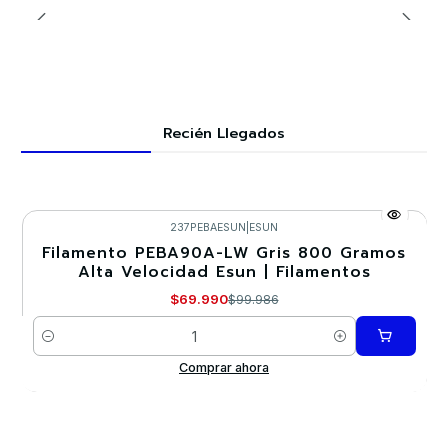
Recién Llegados
237PEBAESUN
|
ESUN
Filamento PEBA90A-LW Gris 800 Gramos
-30%
Alta Velocidad Esun | Filamentos
Nuevo
$69.990
$99.986
Cantidad
Comprar ahora