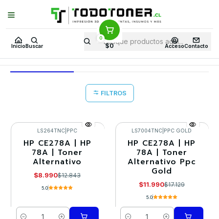
Puedes Elegir: Comprar en
Tienda
·
Despacho
a Todo Chile · Retiro en
Tienda en
24 Horas
0
Inicio
Toner y tambor
Toner Alternativo
HP
Equipos HP
P1605
$0
Inicio
Buscar
Acceso
Contacto
P1605
FILTROS
LS264TNC
|
PPC
LS7004TNC
|
PPC GOLD
HP CE278A | HP
HP CE278A | HP
-30%
-30%
78A | Toner
78A | Toner
Alternativo
Alternativo Ppc
Gold
$8.990
$12.843
$11.990
$17.129
5.0
5.0