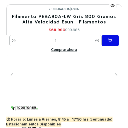
237PEBAESUN
|
ESUN
Filamento PEBA90A-LW Gris 800 Gramos
-30%
Alta Velocidad Esun | Filamentos
$69.990
$99.986
Cantidad
Comprar ahora
🕒 Horario: Lunes a Viernes, 8:45 a
17:50 hrs (continuado)
Estacionamientos Disponibles