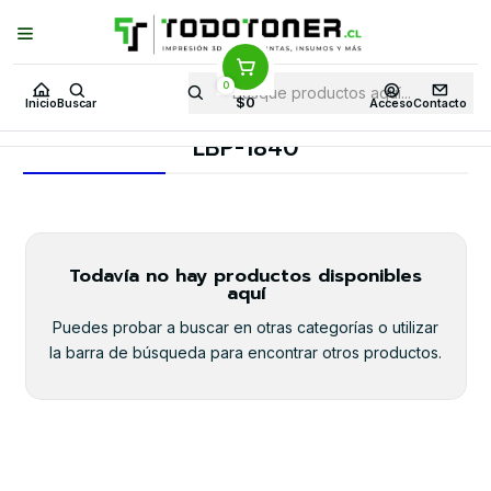
Puedes Elegir: Comprar en
Tienda
·
Despacho
a Todo Chile · Retiro en
Tienda en
24 Horas
0
Inicio
Toner y tambor
Toner Alternativo
CANON
$0
Inicio
Buscar
Acceso
Contacto
Equipos CANON
LBP-1840
LBP-1840
Todavía no hay productos disponibles
aquí
Puedes probar a buscar en otras categorías o utilizar
la barra de búsqueda para encontrar otros productos.