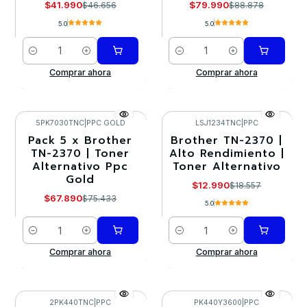
$41.990
$79.990
$46.656
$88.878
5.0
5.0
Cantidad
Cantidad
Comprar ahora
Comprar ahora
5PK7030TNC
|
PPC GOLD
LSJ1234TNC
|
PPC
Pack 5 x Brother
Brother TN-2370 |
-10%
-30%
TN-2370 | Toner
Alto Rendimiento |
Alternativo Ppc
Toner Alternativo
Gold
$12.990
$18.557
$67.890
$75.433
5.0
Cantidad
Cantidad
Comprar ahora
Comprar ahora
2PK440TNC
|
PPC
PK440Y3600
|
PPC