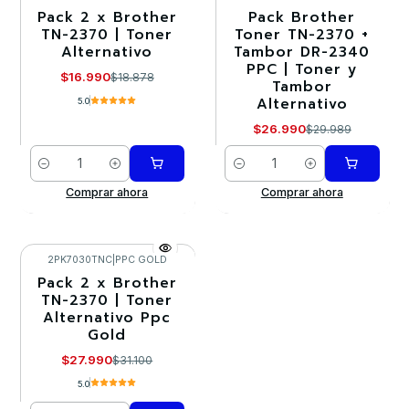
Pack 2 x Brother
Pack Brother
-10%
-10%
TN-2370 | Toner
Toner TN-2370 +
Alternativo
Tambor DR-2340
PPC | Toner y
$16.990
$18.878
Tambor
Alternativo
5.0
$26.990
$29.989
Cantidad
Cantidad
Comprar ahora
Comprar ahora
2PK7030TNC
|
PPC GOLD
Pack 2 x Brother
-10%
TN-2370 | Toner
Alternativo Ppc
Gold
$27.990
$31.100
5.0