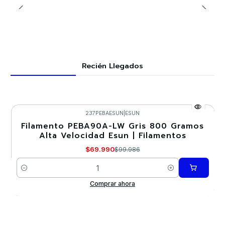
Recién Llegados
237PEBAESUN
|
ESUN
Filamento PEBA90A-LW Gris 800 Gramos
-30%
Alta Velocidad Esun | Filamentos
$69.990
$99.986
Cantidad
Comprar ahora