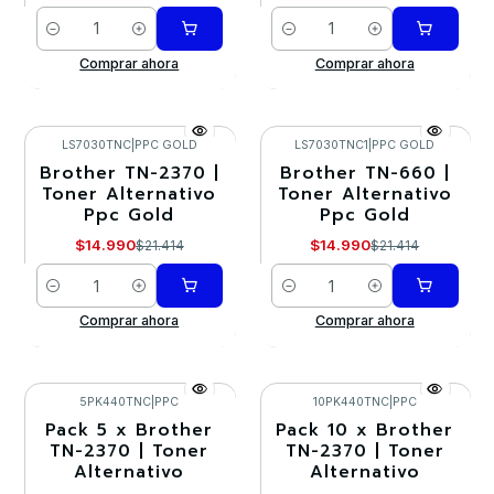
Cantidad
Cantidad
Comprar ahora
Comprar ahora
LS7030TNC
|
PPC GOLD
LS7030TNC1
|
PPC GOLD
Brother TN-2370 |
Brother TN-660 |
-30%
-30%
Toner Alternativo
Toner Alternativo
Ppc Gold
Ppc Gold
$14.990
$14.990
$21.414
$21.414
Cantidad
Cantidad
Comprar ahora
Comprar ahora
5PK440TNC
|
PPC
10PK440TNC
|
PPC
Pack 5 x Brother
Pack 10 x Brother
-10%
-10%
TN-2370 | Toner
TN-2370 | Toner
Alternativo
Alternativo