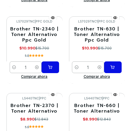
LS7029TNC
|
PPC GOLD
LS7029TNC1
|
PPC GOLD
Brother TN-2340 |
Brother TN-630 |
-30%
-30%
Toner Alternativo
Toner Alternativo
Ppc Gold
Ppc Gold
$10.990
$10.990
$15.700
$15.700
5.0
Cantidad
Cantidad
Comprar ahora
Comprar ahora
LS440TNC
|
PPC
LS440TNC1
|
PPC
Brother TN-2370 |
Brother TN-660 |
-30%
-30%
Toner Alternativo
Toner Alternativo
$8.990
$8.990
$12.843
$12.843
5.0