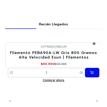
Recién Llegados
237PEBAESUN
|
ESUN
Filamento PEBA90A-LW Gris 800 Gramos
-30%
Alta Velocidad Esun | Filamentos
Nuevo
$69.990
$99.986
Cantidad
Comprar ahora