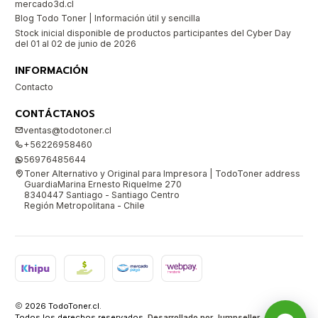
mercado3d.cl
Blog Todo Toner | Información útil y sencilla
Stock inicial disponible de productos participantes del Cyber Day
del 01 al 02 de junio de 2026
INFORMACIÓN
Contacto
CONTÁCTANOS
ventas@todotoner.cl
+56226958460
56976485644
Toner Alternativo y Original para Impresora | TodoToner address
GuardiaMarina Ernesto Riquelme 270
8340447 Santiago - Santiago Centro
Región Metropolitana - Chile
2026 TodoToner.cl.
Todos los derechos reservados.
Desarrollado por Jumpseller
.