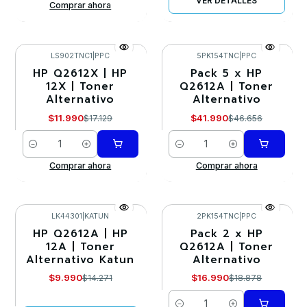
VER DETALLES
Comprar ahora
LS902TNC1
|
PPC
5PK154TNC
|
PPC
HP Q2612X | HP
Pack 5 x HP
-30%
-10%
12X | Toner
Q2612A | Toner
Alternativo
Alternativo
$11.990
$41.990
$17.129
$46.656
Cantidad
Cantidad
Comprar ahora
Comprar ahora
LK44301
|
KATUN
2PK154TNC
|
PPC
HP Q2612A | HP
Pack 2 x HP
-30%
-10%
12A | Toner
Q2612A | Toner
Alternativo Katun
Alternativo
Agotado
$9.990
$16.990
$14.271
$18.878