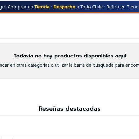
gir: Comprar en
Tienda
·
Despacho
a Todo Chile · Retiro en Tien
TN-416 YELLOW
TN-416 YELLOW
Todavía no hay productos disponibles aquí
car en otras categorías o utilizar la barra de búsqueda para encont
Reseñas destacadas