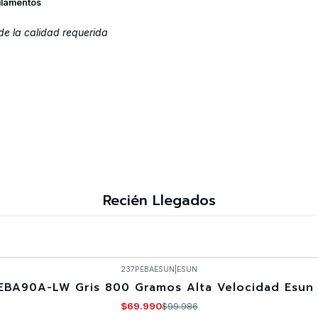
ilamentos
de la calidad requerida
Recién Llegados
237PEBAESUN
|
ESUN
EBA90A-LW Gris 800 Gramos Alta Velocidad Esun 
$69.990
$99.986