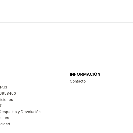
Comprar ahora
INFORMACIÓN
Contacto
r.cl
26958460
iciones
?
Despacho y Devolución
entes
acidad