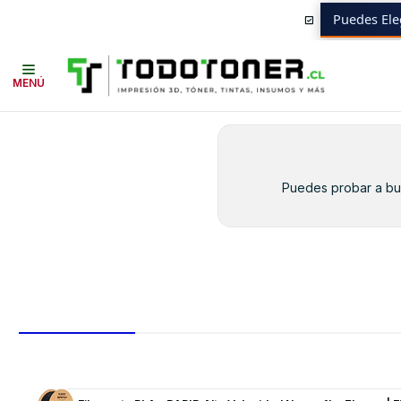
Puedes Ele
Inicio
Toner y tambor
Toner Original
BROTHER
Insumos BROTHER
MENÚ
Puedes probar a bus