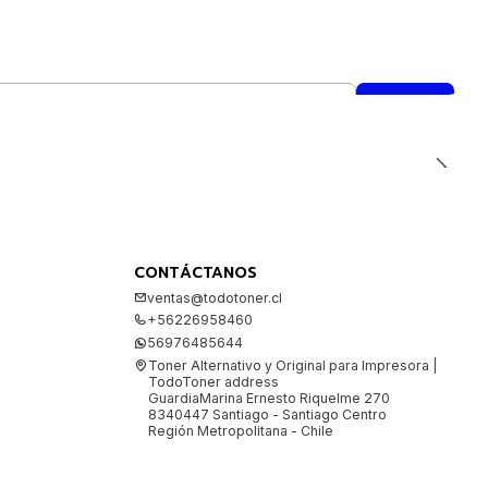
CONTÁCTANOS
ventas@todotoner.cl
+56226958460
56976485644
Toner Alternativo y Original para Impresora |
TodoToner address
GuardiaMarina Ernesto Riquelme 270
8340447 Santiago - Santiago Centro
Región Metropolitana - Chile