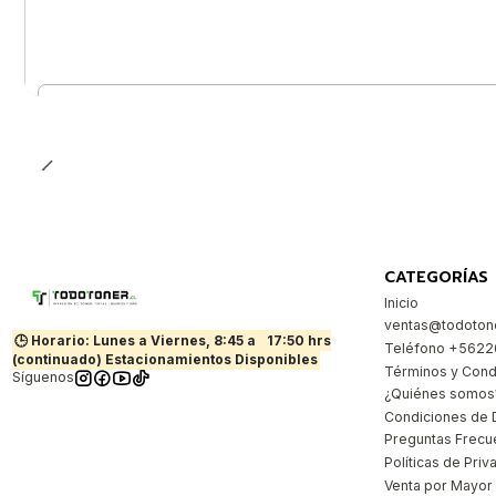
Cantidad
CATEGORÍAS
Inicio
ventas@todotone
🕒 Horario: Lunes a Viernes, 8:45 a
17:50 hrs
Teléfono +562
(continuado) Estacionamientos Disponibles
Términos y Cond
Síguenos
¿Quiénes somos
Condiciones de 
Preguntas Frecu
Políticas de Priv
Venta por Mayor