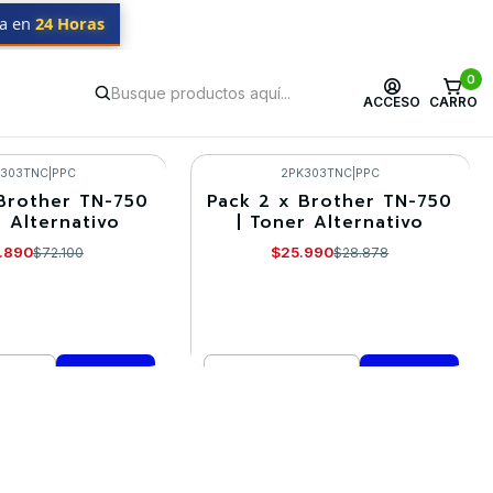
da en
24 Horas
0
ACCESO
CARRO
K303TNC
|
PPC
2PK303TNC
|
PPC
Brother TN-750
Pack 2 x Brother TN-750
-10%
r Alternativo
| Toner Alternativo
.890
$25.990
$72.100
$28.878
Cantidad
mprar ahora
Comprar ahora