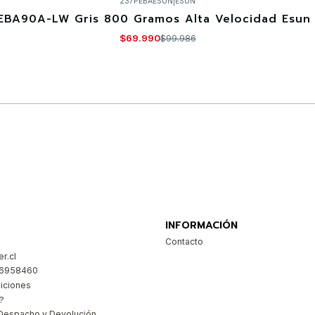
237PEBAESUN
|
ESUN
EBA90A-LW Gris 800 Gramos Alta Velocidad Esun 
$69.990
$99.986
Comprar ahora
INFORMACIÓN
Contacto
r.cl
26958460
iciones
?
Despacho y Devolución