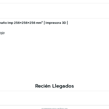
maño Imp 256×256×256 mm³ | Impresora 3D |
aja
Recién Llegados