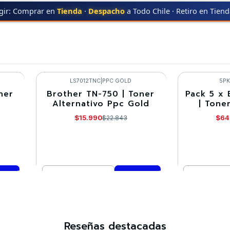
gir: Comprar en
Tienda
·
Despacho
a Todo Chile · Retiro en Tien
ER
MFC-8515
MFC-8515
LS7012TNC
|
PPC GOLD
5P
ner
Brother TN-750 | Toner
Pack 5 x 
-30%
-10%
Alternativo Ppc Gold
| Tone
$15.990
$64
$22.843
Cantidad
Cantidad
Comprar ahora
Co
Reseñas destacadas