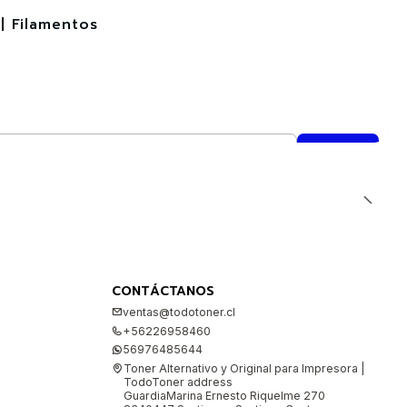
| Filamentos
CONTÁCTANOS
ventas@todotoner.cl
+56226958460
56976485644
Toner Alternativo y Original para Impresora |
TodoToner address
GuardiaMarina Ernesto Riquelme 270