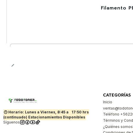
Filamento P
-30%
Nuevo
Cantidad
CATEGORÍAS
Inicio
ventas@todotone
🕒 Horario: Lunes a Viernes, 8:45 a
17:50 hrs
Teléfono +562
(continuado) Estacionamientos Disponibles
Términos y Cond
Síguenos
¿Quiénes somos
Condiciones de 