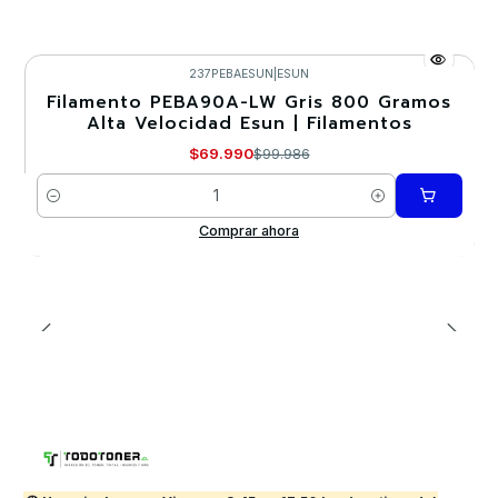
237PEBAESUN
|
ESUN
Filamento PEBA90A-LW Gris 800 Gramos
-30%
Alta Velocidad Esun | Filamentos
$69.990
$99.986
Cantidad
Comprar ahora