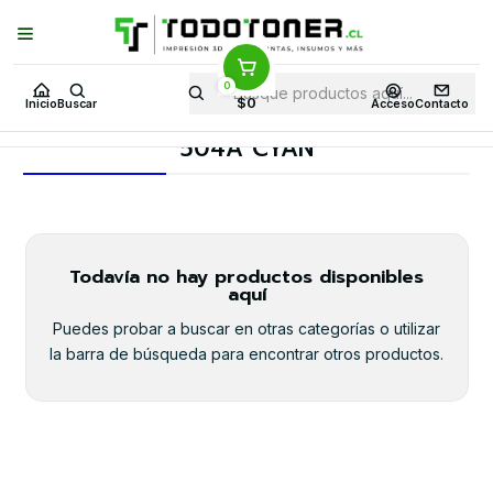
Puedes Elegir: Comprar en
Tienda
·
Despacho
a Todo Chile · Retiro en
Tienda en
24 Horas
0
Inicio
Toner y tambor
Toner Alternativo
HP
Insumos HP
$0
Inicio
Buscar
Acceso
Contacto
504A CYAN
504A CYAN
Todavía no hay productos disponibles
aquí
Puedes probar a buscar en otras categorías o utilizar
la barra de búsqueda para encontrar otros productos.