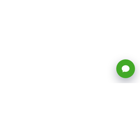
🕒 Horario: Lunes a Viernes, 8:45 a
17:50 hrs (continuado)
Estacionamientos Disponibles
Síguenos