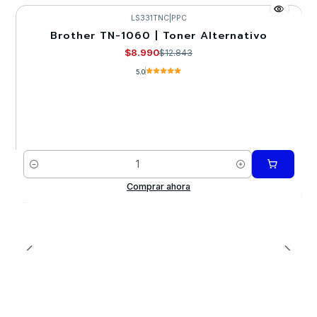
LS331TNC
|
PPC
Brother TN-1060 | Toner Alternativo
-30%
$8.990
$12.843
5.0
Cantidad
Comprar ahora