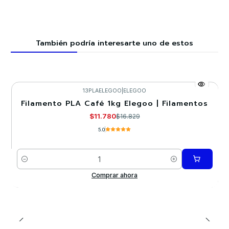
También podría interesarte uno de estos
13PLAELEGOO
|
ELEGOO
Filamento PLA Café 1kg Elegoo | Filamentos
-30%
$11.780
$16.829
5.0
Cantidad
Comprar ahora