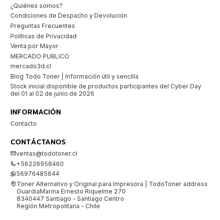
¿Quiénes somos?
Condiciones de Despacho y Devolución
Preguntas Frecuentes
Políticas de Privacidad
Venta por Mayor
MERCADO PUBLICO
mercado3d.cl
Blog Todo Toner | Información útil y sencilla
Stock inicial disponible de productos participantes del Cyber Day
del 01 al 02 de junio de 2026
INFORMACIÓN
Contacto
CONTÁCTANOS
ventas@todotoner.cl
+56226958460
56976485644
Toner Alternativo y Original para Impresora | TodoToner address
GuardiaMarina Ernesto Riquelme 270
8340447 Santiago - Santiago Centro
Región Metropolitana - Chile