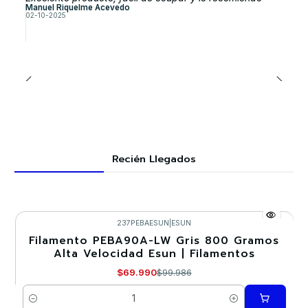
Manuel Riquelme Acevedo
02-10-2025
Recién Llegados
237PEBAESUN
|
ESUN
Filamento PEBA90A-LW Gris 800 Gramos
-30%
Alta Velocidad Esun | Filamentos
$69.990
$99.986
Cantidad