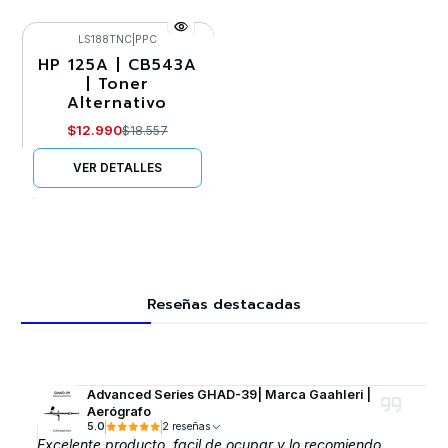
LS188TNC
|
PPC
HP 125A | CB543A
-30%
| Toner
Alternativo
Agotado
$12.990
$18.557
VER DETALLES
Reseñas destacadas
Advanced Series GHAD-39| Marca GaahIeri |
Aerógrafo
5.0
2 reseñas
Excelente producto, facil de ocupar y lo recomiendo