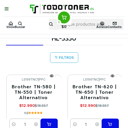
Puedes Elegir: Comprar en
Tienda
·
Despacho
a Todo Chile · Retiro en
Tienda en
24 Horas
0
Inicio
Toner y tambor
Toner Alternativo
BROTHER
$0
Inicio
Buscar
Acceso
Contacto
Equipos BROTHER
HL-5350
HL-5350
FILTROS
LS199TNC1
|
PPC
LS199TNC
|
PPC
Brother TN-580 |
Brother TN-620 |
-30%
-30%
TN-550 | Toner
TN-650 | Toner
Alternativo
Alternativo
$12.990
$12.990
$18.557
$18.557
5.0
Cantidad
Cantidad