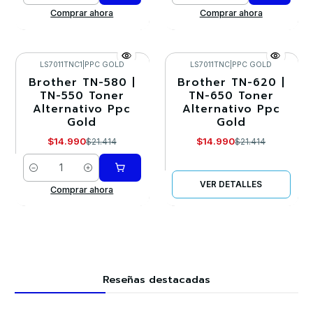
Comprar ahora
Comprar ahora
LS7011TNC1
|
PPC GOLD
LS7011TNC
|
PPC GOLD
Brother TN-580 |
Brother TN-620 |
-30%
-30%
TN-550 Toner
TN-650 Toner
Alternativo Ppc
Alternativo Ppc
Agotado
Gold
Gold
$14.990
$14.990
$21.414
$21.414
Cantidad
VER DETALLES
Comprar ahora
Reseñas destacadas