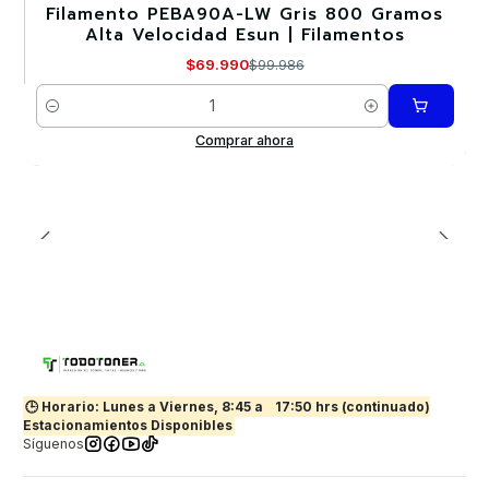
Filamento PEBA90A-LW Gris 800 Gramos
-30%
Alta Velocidad Esun | Filamentos
$69.990
$99.986
Cantidad
Comprar ahora
🕒 Horario: Lunes a Viernes, 8:45 a
17:50 hrs (continuado)
Estacionamientos Disponibles
Síguenos