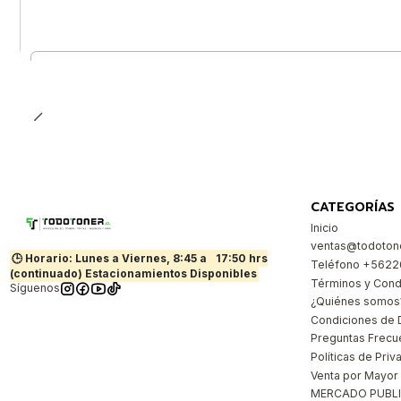
Cantidad
CATEGORÍAS
Inicio
ventas@todotone
🕒 Horario: Lunes a Viernes, 8:45 a
17:50 hrs
Teléfono +562
(continuado) Estacionamientos Disponibles
Términos y Cond
Síguenos
¿Quiénes somos
Condiciones de 
Preguntas Frecu
Políticas de Priv
Venta por Mayor
MERCADO PUBL