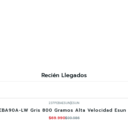
Recién Llegados
237PEBAESUN
|
ESUN
EBA90A-LW Gris 800 Gramos Alta Velocidad Esun 
$69.990
$99.986