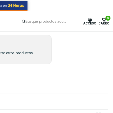
da en
24 Horas
0
ACCESO
CARRO
rar otros productos.