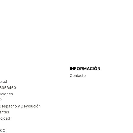
Comprar ahora
INFORMACIÓN
Contacto
r.cl
26958460
iciones
?
Despacho y Devolución
entes
acidad
ICO