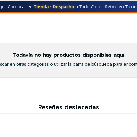
gir: Comprar en
Tienda
·
Despacho
a Todo Chile · Retiro en Tien
MFC-8690
MFC-8690
Todavía no hay productos disponibles aquí
car en otras categorías o utilizar la barra de búsqueda para encont
Reseñas destacadas