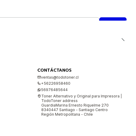
CONTÁCTANOS
ventas@todotoner.cl
+56226958460
56976485644
Toner Alternativo y Original para Impresora |
TodoToner address
GuardiaMarina Ernesto Riquelme 270
8340447 Santiago - Santiago Centro
Región Metropolitana - Chile