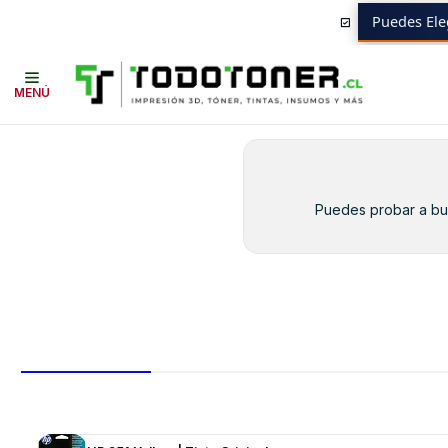
Puedes Ele
Inicio
Toner y tambor
Toner Original
BROTHER
Equipos BROTHER
MENÚ
Puedes probar a bus