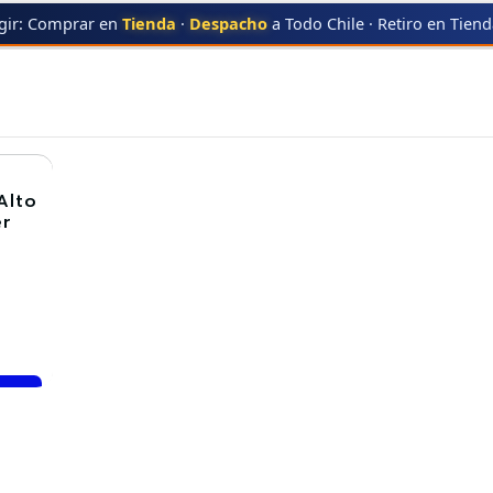
gir: Comprar en
Tienda
·
Despacho
a Todo Chile · Retiro en Tien
UNG
SCX-5737
SCX-5737
Alto
er