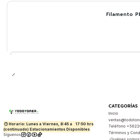
Filamento P
-30%
Nuevo
Cantidad
CATEGORÍAS
Inicio
ventas@todotone
🕒 Horario: Lunes a Viernes, 8:45 a
17:50 hrs
Teléfono +562
(continuado) Estacionamientos Disponibles
Términos y Cond
Síguenos
¿Quiénes somos