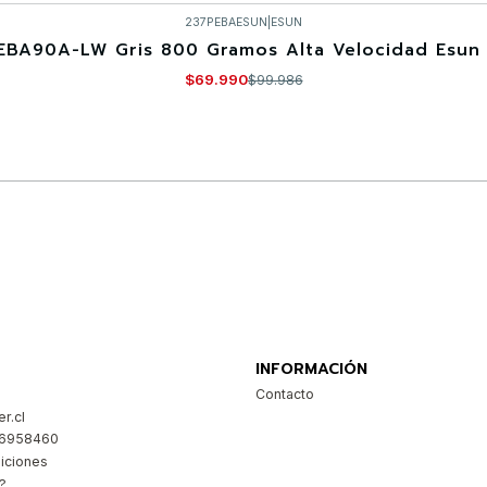
237PEBAESUN
|
ESUN
EBA90A-LW Gris 800 Gramos Alta Velocidad Esun 
$69.990
$99.986
Comprar ahora
INFORMACIÓN
Contacto
r.cl
26958460
iciones
?