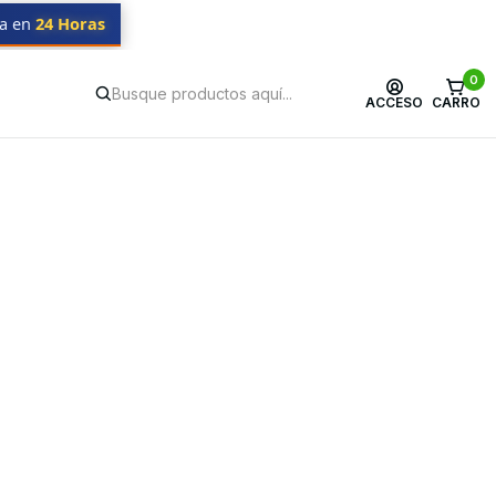
da en
24 Horas
0
ACCESO
CARRO