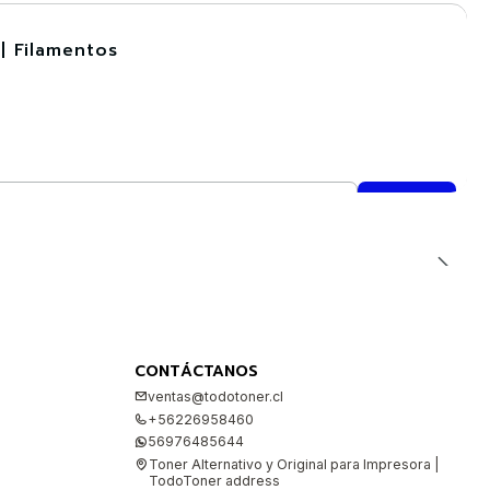
| Filamentos
CONTÁCTANOS
ventas@todotoner.cl
+56226958460
56976485644
Toner Alternativo y Original para Impresora |
TodoToner address