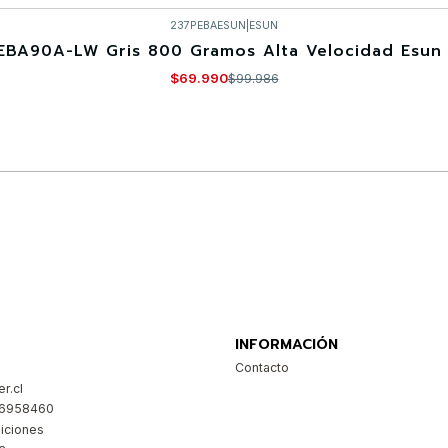
237PEBAESUN
|
ESUN
EBA90A-LW Gris 800 Gramos Alta Velocidad Esun 
$69.990
$99.986
Comprar ahora
INFORMACIÓN
Contacto
r.cl
26958460
iciones