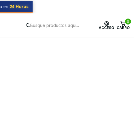
da en
24 Horas
0
ACCESO
CARRO