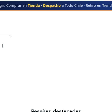
gir: Comprar en
Tienda
·
Despacho
a Todo Chile · Retiro en Tien
MAGENTA
CE313A MAGENTA
 |
Reseñas destacadas