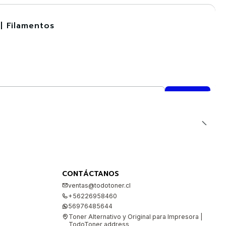
| Filamentos
CONTÁCTANOS
ventas@todotoner.cl
+56226958460
56976485644
Toner Alternativo y Original para Impresora |
TodoToner address