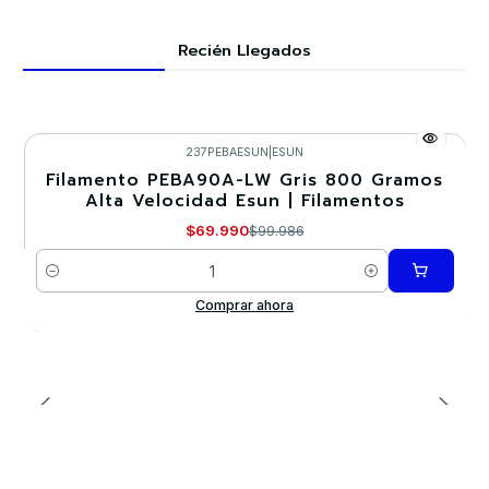
Recién Llegados
237PEBAESUN
|
ESUN
Filamento PEBA90A-LW Gris 800 Gramos
-30%
Alta Velocidad Esun | Filamentos
$69.990
$99.986
Cantidad
Comprar ahora