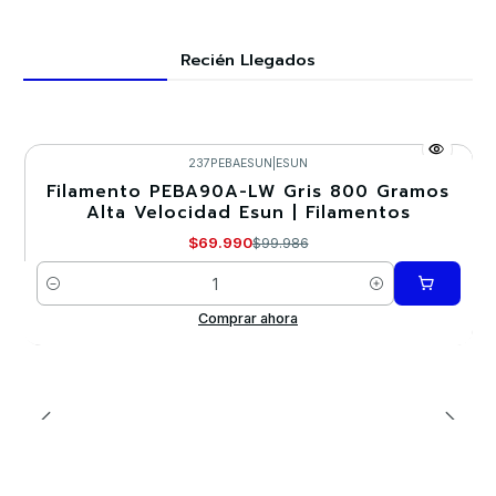
Recién Llegados
237PEBAESUN
|
ESUN
Filamento PEBA90A-LW Gris 800 Gramos
-30%
Alta Velocidad Esun | Filamentos
$69.990
$99.986
Cantidad
Comprar ahora