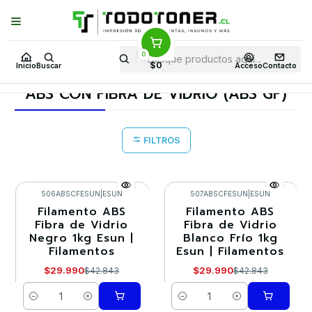
Puedes Elegir: Comprar en
Tienda
·
Despacho
a Todo Chile · Retiro en
Tienda en
24 Horas
0
Inicio
Todo 3D
FILAMENTOS
TODO ABS
$0
Inicio
Buscar
Acceso
Contacto
ABS CON FIBRA DE VIDRIO (ABS GF)
ABS CON FIBRA DE VIDRIO (ABS GF)
FILTROS
506ABSCFESUN
|
ESUN
507ABSCFESUN
|
ESUN
Filamento ABS
Filamento ABS
-30%
-30%
Fibra de Vidrio
Fibra de Vidrio
Negro 1kg Esun |
Blanco Frío 1kg
Filamentos
Esun | Filamentos
$29.990
$29.990
$42.843
$42.843
Cantidad
Cantidad