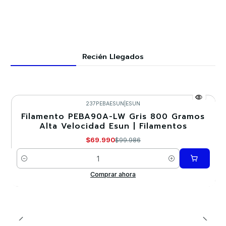
Recién Llegados
237PEBAESUN
|
ESUN
Filamento PEBA90A-LW Gris 800 Gramos
-30%
Alta Velocidad Esun | Filamentos
$69.990
$99.986
Cantidad
Comprar ahora