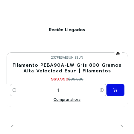
Recién Llegados
237PEBAESUN
|
ESUN
Filamento PEBA90A-LW Gris 800 Gramos
-30%
Alta Velocidad Esun | Filamentos
Nuevo
$69.990
$99.986
Cantidad
Comprar ahora