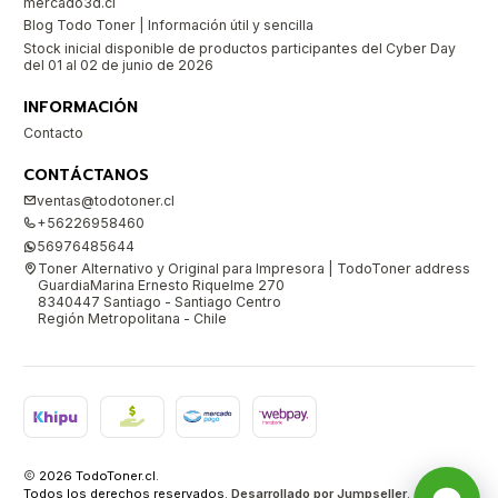
mercado3d.cl
Blog Todo Toner | Información útil y sencilla
Stock inicial disponible de productos participantes del Cyber Day
del 01 al 02 de junio de 2026
INFORMACIÓN
Contacto
CONTÁCTANOS
ventas@todotoner.cl
+56226958460
56976485644
Toner Alternativo y Original para Impresora | TodoToner address
GuardiaMarina Ernesto Riquelme 270
8340447 Santiago - Santiago Centro
Región Metropolitana - Chile
2026 TodoToner.cl.
Todos los derechos reservados.
Desarrollado por Jumpseller
.