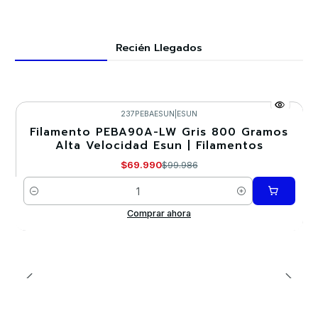
Recién Llegados
237PEBAESUN
|
ESUN
Filamento PEBA90A-LW Gris 800 Gramos
-30%
Alta Velocidad Esun | Filamentos
$69.990
$99.986
Cantidad
Comprar ahora