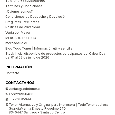
Teléfono +56226958460
Términos y Condiciones
¿Quiénes somos?
Condiciones de Despacho y Devolución
Preguntas Frecuentes
Políticas de Privacidad
Venta por Mayor
MERCADO PUBLICO
mercado3d.cl
Blog Todo Toner | Información útil y sencilla
Stock inicial disponible de productos participantes del Cyber Day
del 01 al 02 de junio de 2026
INFORMACIÓN
Contacto
CONTÁCTANOS
ventas@todotoner.cl
+56226958460
56976485644
Toner Alternativo y Original para Impresora | TodoToner address
GuardiaMarina Ernesto Riquelme 270
8340447 Santiago - Santiago Centro