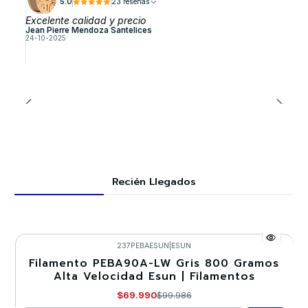
5.0
23 reseñas
Excelente calidad y precio
Jean Pierre Mendoza Santelices
24-10-2025
Recién Llegados
237PEBAESUN
|
ESUN
Filamento PEBA90A-LW Gris 800 Gramos
-30%
Alta Velocidad Esun | Filamentos
$69.990
$99.986