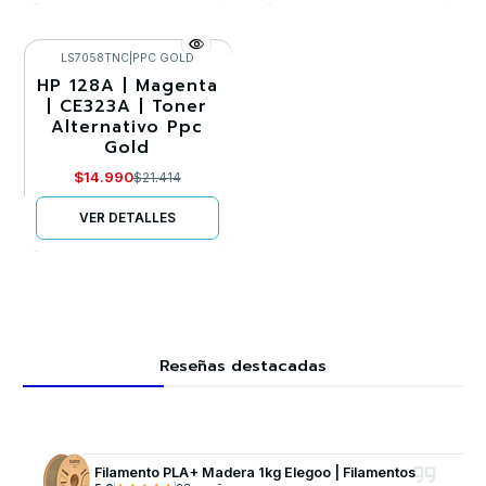
LS7058TNC
|
PPC GOLD
HP 128A | Magenta
-30%
| CE323A | Toner
Alternativo Ppc
Agotado
Gold
$14.990
$21.414
VER DETALLES
Reseñas destacadas
Filamento PLA+ Madera 1kg Elegoo | Filamentos