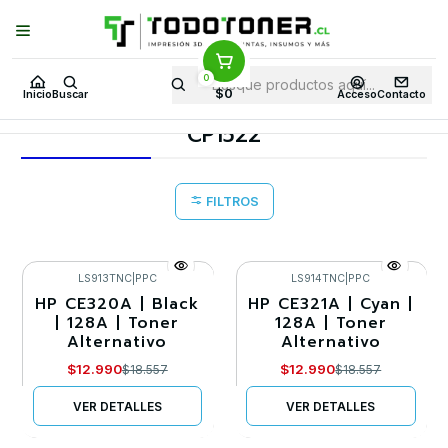
Puedes Elegir: Comprar en
Tienda
·
Despacho
a Todo Chile · Retiro en
Tienda en
24 Horas
0
Inicio
Toner y tambor
Toner Alternativo
HP
Equipos HP
$0
Inicio
Buscar
Acceso
Contacto
CP1522
CP1522
FILTROS
LS913TNC
|
PPC
LS914TNC
|
PPC
HP CE320A | Black
HP CE321A | Cyan |
-30%
-30%
| 128A | Toner
128A | Toner
Alternativo
Alternativo
Agotado
Agotado
$12.990
$12.990
$18.557
$18.557
VER DETALLES
VER DETALLES