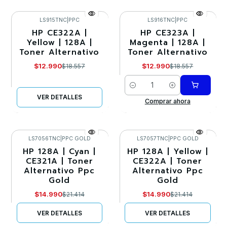
LS915TNC
|
PPC
LS916TNC
|
PPC
HP CE322A |
HP CE323A |
-30%
-30%
Yellow | 128A |
Magenta | 128A |
Toner Alternativo
Toner Alternativo
Agotado
$12.990
$12.990
$18.557
$18.557
Cantidad
VER DETALLES
Comprar ahora
LS7056TNC
|
PPC GOLD
LS7057TNC
|
PPC GOLD
HP 128A | Cyan |
HP 128A | Yellow |
-30%
-30%
CE321A | Toner
CE322A | Toner
Alternativo Ppc
Alternativo Ppc
Agotado
Agotado
Gold
Gold
$14.990
$14.990
$21.414
$21.414
VER DETALLES
VER DETALLES