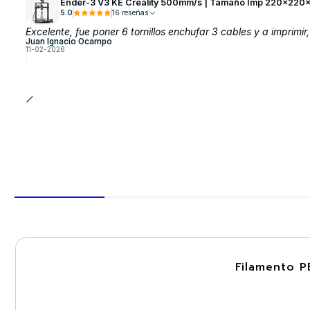
Ender-3 V3 KE Creality 500mm/s | Tamaño Imp 220x220x
5.0
16 reseñas
Excelente, fue poner 6 tornillos enchufar 3 cables y a imprimir,
Juan Ignacio Ocampo
11-02-2026
Filamento P
-30%