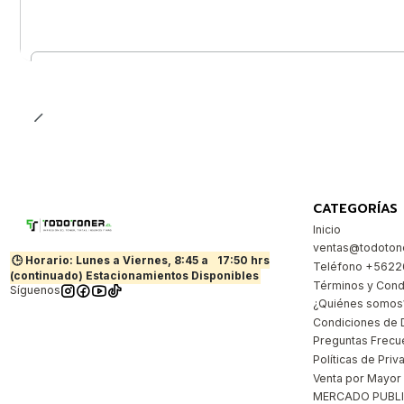
Cantidad
CATEGORÍAS
Inicio
ventas@todotone
🕒 Horario: Lunes a Viernes, 8:45 a
17:50 hrs
Teléfono +562
(continuado) Estacionamientos Disponibles
Términos y Cond
Síguenos
¿Quiénes somos
Condiciones de 
Preguntas Frecu
Políticas de Priv
Venta por Mayor
MERCADO PUBL