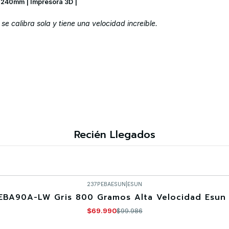
240mm | Impresora 3D |
 se calibra sola y tiene una velocidad increíble.
Recién Llegados
237PEBAESUN
|
ESUN
EBA90A-LW Gris 800 Gramos Alta Velocidad Esun 
$69.990
$99.986