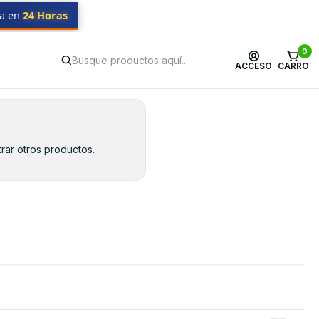
da en
24 Horas
0
ACCESO
CARRO
rar otros productos.