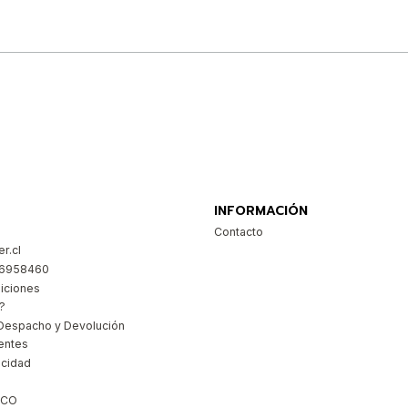
Comprar ahora
INFORMACIÓN
Contacto
r.cl
26958460
iciones
?
Despacho y Devolución
entes
acidad
ICO