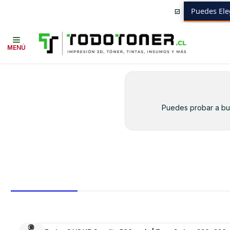
Puedes Ele
Inicio
Toner y tambor
Toner Alternativo
HP
Equipos HP
M601
MENÚ
Puedes probar a bus