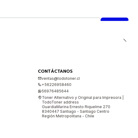
CONTÁCTANOS
ventas@todotoner.cl
+56226958460
56976485644
Toner Alternativo y Original para Impresora |
TodoToner address
GuardiaMarina Ernesto Riquelme 270
8340447 Santiago - Santiago Centro
Región Metropolitana - Chile