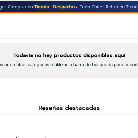
gir: Comprar en
Tienda
·
Despacho
a Todo Chile · Retiro en Tien
M601
Todavía no hay productos disponibles aquí
car en otras categorías o utilizar la barra de búsqueda para encont
Reseñas destacadas