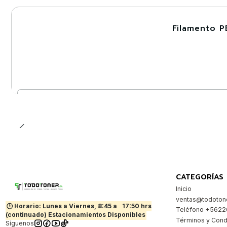
Filamento P
-30%
Nuevo
Cantidad
CATEGORÍAS
Inicio
ventas@todotone
🕒 Horario: Lunes a Viernes, 8:45 a
17:50 hrs
Teléfono +562
(continuado) Estacionamientos Disponibles
Términos y Cond
Síguenos