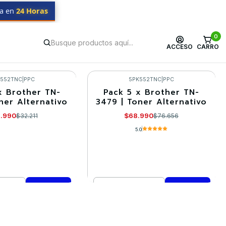
da en
24 Horas
0
ACCESO
CARRO
K552TNC
|
PPC
5PK552TNC
|
PPC
x Brother TN-
Pack 5 x Brother TN-
-10%
ner Alternativo
3479 | Toner Alternativo
.990
$68.990
$32.211
$76.656
5.0
Cantidad
mprar ahora
Comprar ahora