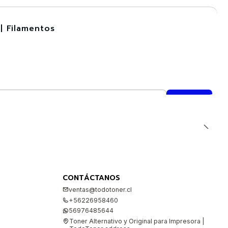
| Filamentos
CONTÁCTANOS
ventas@todotoner.cl
+56226958460
56976485644
Toner Alternativo y Original para Impresora |