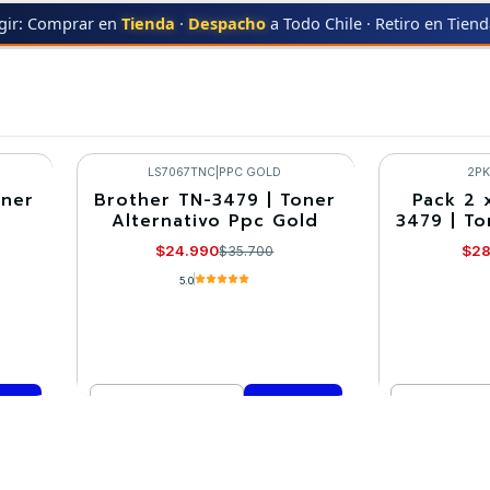
gir: Comprar en
Tienda
·
Despacho
a Todo Chile · Retiro en Tien
HER
TN-3479
TN-3479
LS7067TNC
|
PPC GOLD
2P
oner
Brother TN-3479 | Toner
Pack 2 
-30%
-10%
Alternativo Ppc Gold
3479 | To
$24.990
$28
$35.700
5.0
Cantidad
Cantidad
Comprar ahora
Co