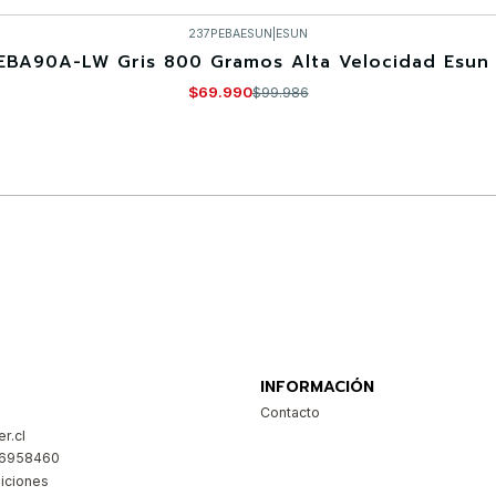
237PEBAESUN
|
ESUN
EBA90A-LW Gris 800 Gramos Alta Velocidad Esun 
$69.990
$99.986
Comprar ahora
INFORMACIÓN
Contacto
r.cl
26958460
iciones