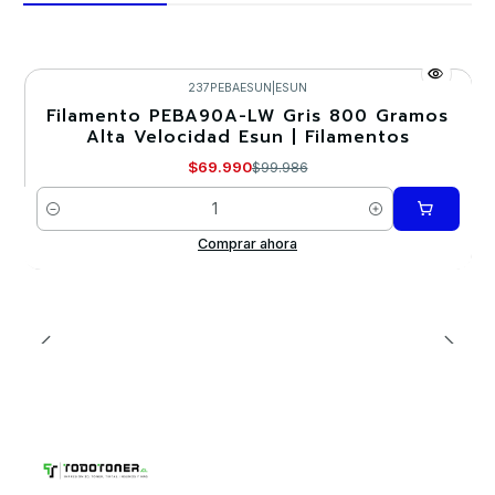
237PEBAESUN
|
ESUN
Filamento PEBA90A-LW Gris 800 Gramos
-30%
Alta Velocidad Esun | Filamentos
$69.990
$99.986
Cantidad
Comprar ahora