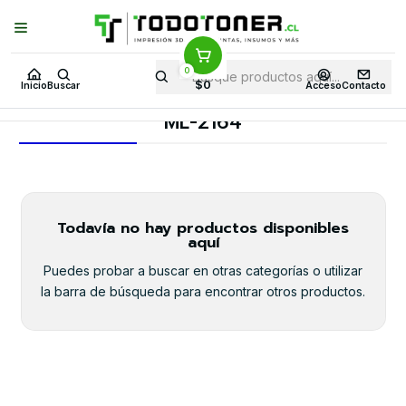
Puedes Elegir: Comprar en
Tienda
·
Despacho
a Todo Chile · Retiro en
Tienda en
24 Horas
0
Inicio
Toner y tambor
Toner Alternativo
SAMSUNG
$0
Inicio
Buscar
Acceso
Contacto
Equipos SAMSUNG
ML-2164
ML-2164
Todavía no hay productos disponibles
aquí
Puedes probar a buscar en otras categorías o utilizar
la barra de búsqueda para encontrar otros productos.