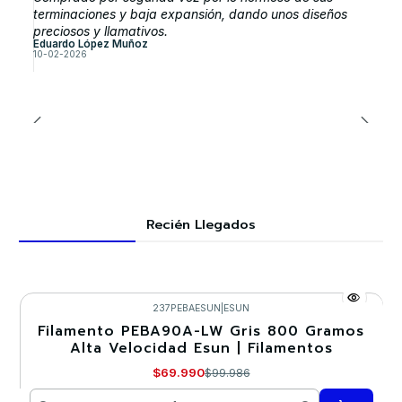
terminaciones y baja expansión, dando unos diseños
preciosos y llamativos.
Eduardo López Muñoz
10-02-2026
Recién Llegados
237PEBAESUN
|
ESUN
Filamento PEBA90A-LW Gris 800 Gramos
-30%
Alta Velocidad Esun | Filamentos
$69.990
$99.986