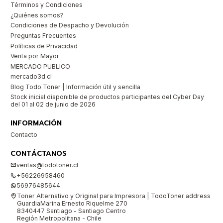
Términos y Condiciones
¿Quiénes somos?
Condiciones de Despacho y Devolución
Preguntas Frecuentes
Políticas de Privacidad
Venta por Mayor
MERCADO PUBLICO
mercado3d.cl
Blog Todo Toner | Información útil y sencilla
Stock inicial disponible de productos participantes del Cyber Day
del 01 al 02 de junio de 2026
INFORMACIÓN
Contacto
CONTÁCTANOS
ventas@todotoner.cl
+56226958460
56976485644
Toner Alternativo y Original para Impresora | TodoToner address
GuardiaMarina Ernesto Riquelme 270
8340447 Santiago - Santiago Centro
Región Metropolitana - Chile