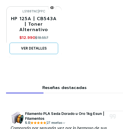
LS188TNC
|
PPC
HP 125A | CB543A
-30%
| Toner
Alternativo
Agotado
$12.990
$18.557
VER DETALLES
Reseñas destacadas
Filamento PLA Seda Dorado u Oro 1kg Esun |
Filamentos
5.0
27 reseñas
Comprado por segunda vez por lo hermoso de sus