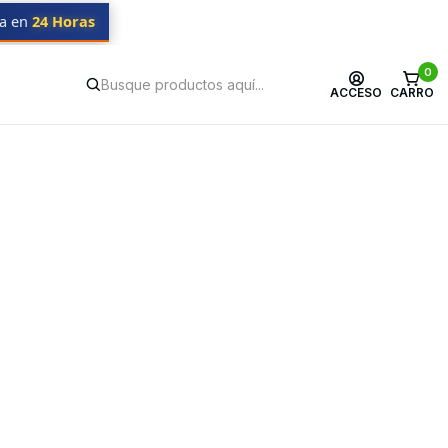
da en
24 Horas
0
ACCESO
CARRO