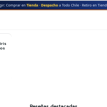
gir: Comprar en
Tienda
·
Despacho
a Todo Chile · Retiro en Tien
PLA+ ARCOIRIS
ris
tos
Reseñas destacadas