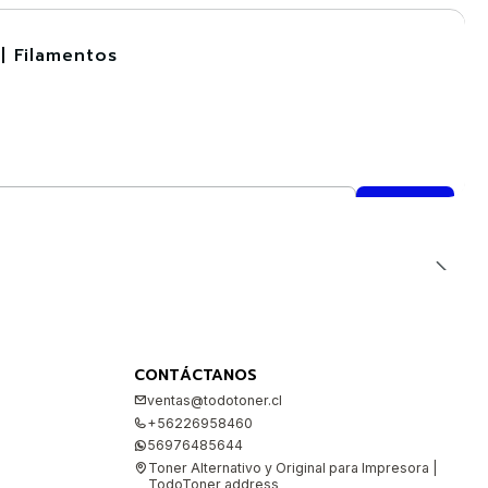
| Filamentos
CONTÁCTANOS
ventas@todotoner.cl
+56226958460
56976485644
Toner Alternativo y Original para Impresora |
TodoToner address