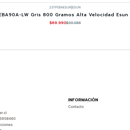
237PEBAESUN
|
ESUN
EBA90A-LW Gris 800 Gramos Alta Velocidad Esun 
$69.990
$99.986
Comprar ahora
INFORMACIÓN
Contacto
r.cl
26958460
iciones