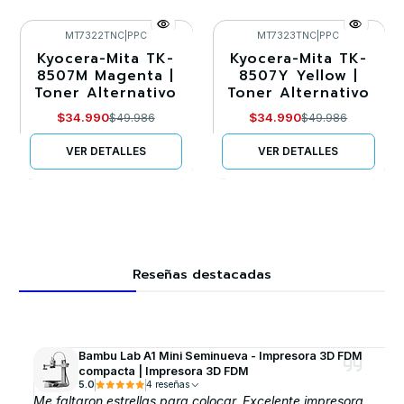
MT7322TNC
|
PPC
MT7323TNC
|
PPC
Kyocera-Mita TK-
Kyocera-Mita TK-
-30%
-30%
8507M Magenta |
8507Y Yellow |
Toner Alternativo
Toner Alternativo
Agotado
Agotado
$34.990
$34.990
$49.986
$49.986
VER DETALLES
VER DETALLES
Reseñas destacadas
Bambu Lab A1 Mini Seminueva - Impresora 3D FDM
compacta | Impresora 3D FDM
5.0
4 reseñas
Me faltaron estrellas para colocar. Excelente impresora,