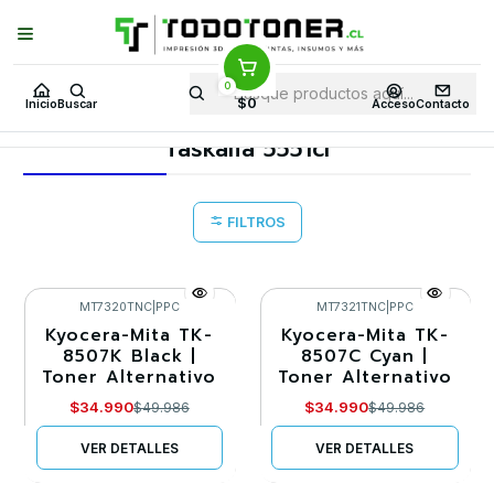
Puedes Elegir: Comprar en
Tienda
·
Despacho
a Todo Chile · Retiro en
Tienda en
24 Horas
0
Inicio
Toner y tambor
Toner Alternativo
KYOCERA-MITA
$0
Inicio
Buscar
Acceso
Contacto
Equipos KYOCERA-MITA
Taskalfa 5551ci
Taskalfa 5551ci
FILTROS
MT7320TNC
|
PPC
MT7321TNC
|
PPC
Kyocera-Mita TK-
Kyocera-Mita TK-
-30%
-30%
8507K Black |
8507C Cyan |
Toner Alternativo
Toner Alternativo
Agotado
Agotado
$34.990
$34.990
$49.986
$49.986
VER DETALLES
VER DETALLES