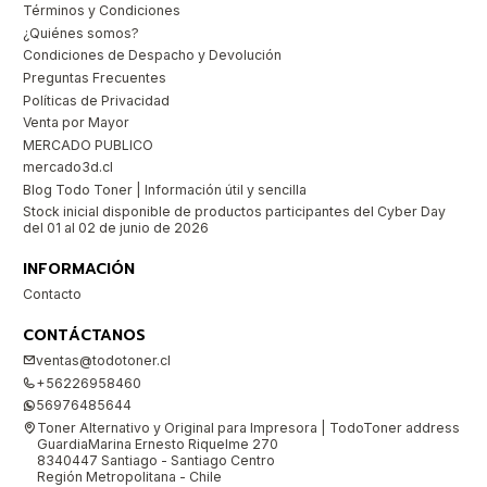
Términos y Condiciones
¿Quiénes somos?
Condiciones de Despacho y Devolución
Preguntas Frecuentes
Políticas de Privacidad
Venta por Mayor
MERCADO PUBLICO
mercado3d.cl
Blog Todo Toner | Información útil y sencilla
Stock inicial disponible de productos participantes del Cyber Day
del 01 al 02 de junio de 2026
INFORMACIÓN
Contacto
CONTÁCTANOS
ventas@todotoner.cl
+56226958460
56976485644
Toner Alternativo y Original para Impresora | TodoToner address
GuardiaMarina Ernesto Riquelme 270
8340447 Santiago - Santiago Centro
Región Metropolitana - Chile