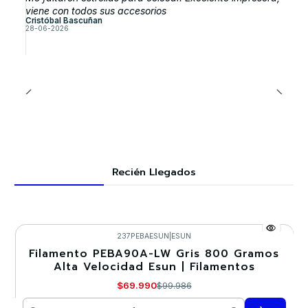
viene con todos sus accesorios
Cristóbal Bascuñan
28-06-2026
Recién Llegados
237PEBAESUN
|
ESUN
Filamento PEBA90A-LW Gris 800 Gramos
-30%
Alta Velocidad Esun | Filamentos
$69.990
$99.986