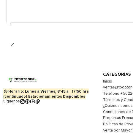
Cantidad
CATEGORÍAS
Inicio
ventas@todotone
🕒 Horario: Lunes a Viernes, 8:45 a
17:50 hrs
Teléfono +562
(continuado) Estacionamientos Disponibles
Términos y Cond
Síguenos
¿Quiénes somos
Condiciones de 
Preguntas Frecu
Políticas de Priv
Venta por Mayor