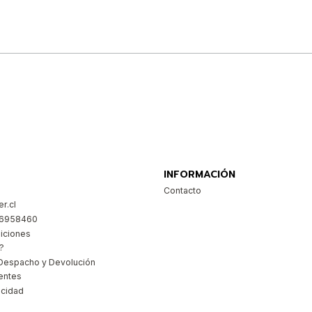
Comprar ahora
INFORMACIÓN
Contacto
r.cl
26958460
iciones
?
Despacho y Devolución
entes
acidad