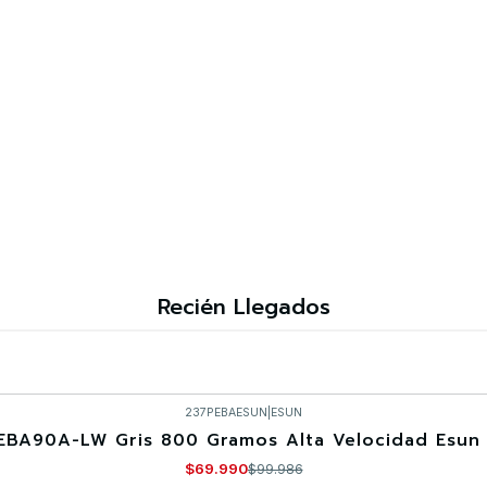
Recién Llegados
237PEBAESUN
|
ESUN
EBA90A-LW Gris 800 Gramos Alta Velocidad Esun 
$69.990
$99.986