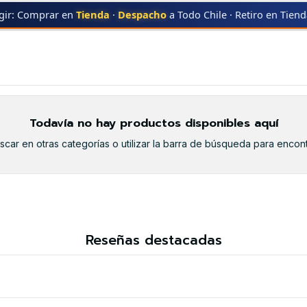
gir: Comprar en
Tienda
·
Despacho
a Todo Chile · Retiro en Tien
UNG
SCX-4606
SCX-4606
Todavía no hay productos disponibles aquí
car en otras categorías o utilizar la barra de búsqueda para encont
Reseñas destacadas