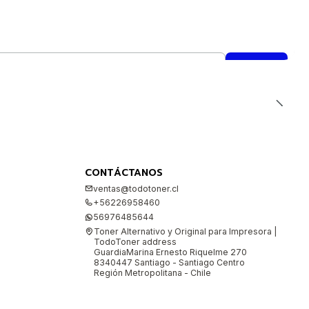
CONTÁCTANOS
ventas@todotoner.cl
+56226958460
56976485644
Toner Alternativo y Original para Impresora |
TodoToner address
GuardiaMarina Ernesto Riquelme 270
8340447 Santiago - Santiago Centro
Región Metropolitana - Chile