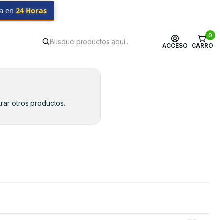
da en
24 Horas
0
ACCESO
CARRO
rar otros productos.