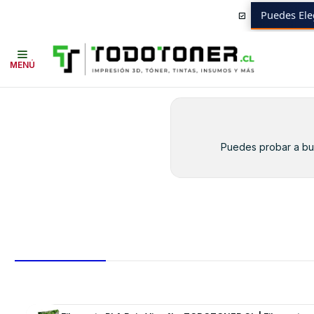
Puedes Ele
Inicio
Toner y tambor
Toner Alternativo
SAMSUNG
Equipos SAMS
MENÚ
Puedes probar a bus