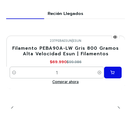
Recién Llegados
237PEBAESUN
|
ESUN
Filamento PEBA90A-LW Gris 800 Gramos
-30%
Alta Velocidad Esun | Filamentos
$69.990
$99.986
Cantidad
Comprar ahora