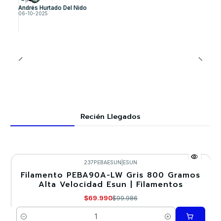
Andrés Hurtado Del Nido
06-10-2025
Recién Llegados
237PEBAESUN
|
ESUN
Filamento PEBA90A-LW Gris 800 Gramos
-30%
Alta Velocidad Esun | Filamentos
$69.990
$99.986