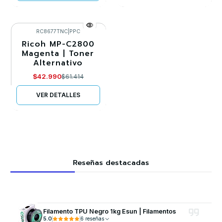
RC8677TNC
|
PPC
Ricoh MP-C2800
-30%
Magenta | Toner
Alternativo
Agotado
$42.990
$61.414
VER DETALLES
Reseñas destacadas
Filamento TPU Negro 1kg Esun | Filamentos
5.0
6 reseñas