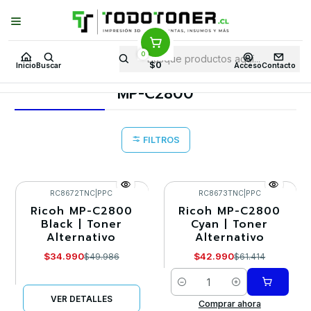
Puedes Elegir: Comprar en
Tienda
·
Despacho
a Todo Chile · Retiro en
Tienda en
24 Horas
0
Inicio
Toner y tambor
Toner Alternativo
RICOH
Equipos RICOH
$0
Inicio
Buscar
Acceso
Contacto
MP-C2800
MP-C2800
FILTROS
RC8672TNC
|
PPC
RC8673TNC
|
PPC
Ricoh MP-C2800
Ricoh MP-C2800
-30%
-30%
Black | Toner
Cyan | Toner
Alternativo
Alternativo
Agotado
$34.990
$42.990
$49.986
$61.414
Cantidad
VER DETALLES
Comprar ahora