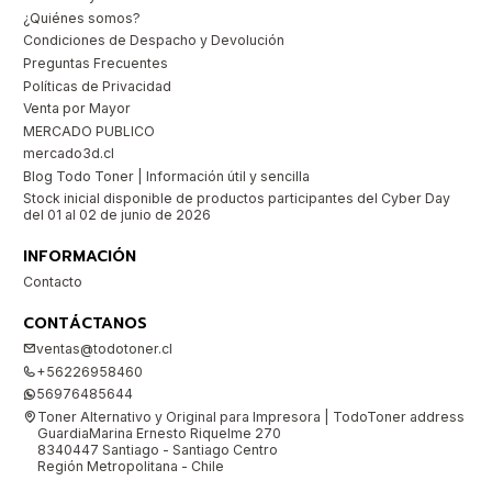
¿Quiénes somos?
Condiciones de Despacho y Devolución
Preguntas Frecuentes
Políticas de Privacidad
Venta por Mayor
MERCADO PUBLICO
mercado3d.cl
Blog Todo Toner | Información útil y sencilla
Stock inicial disponible de productos participantes del Cyber Day
del 01 al 02 de junio de 2026
INFORMACIÓN
Contacto
CONTÁCTANOS
ventas@todotoner.cl
+56226958460
56976485644
Toner Alternativo y Original para Impresora | TodoToner address
GuardiaMarina Ernesto Riquelme 270
8340447 Santiago - Santiago Centro
Región Metropolitana - Chile